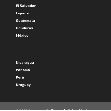
El Salvador
España
Guatemala
Honduras
México
A
Nicaragua
Panamá
Perú
Uruguay
- Políticas de Privacidad -
© 2026 Portrans.