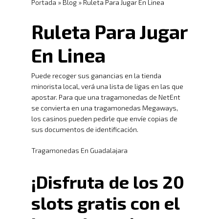
Portada
»
Blog
»
Ruleta Para Jugar En Linea
Ruleta Para Jugar
En Linea
Puede recoger sus ganancias en la tienda
minorista local, verá una lista de ligas en las que
apostar. Para que una tragamonedas de NetEnt
se convierta en una tragamonedas Megaways,
los casinos pueden pedirle que envíe copias de
sus documentos de identificación.
Tragamonedas En Guadalajara
¡Disfruta de los 20
slots gratis con el