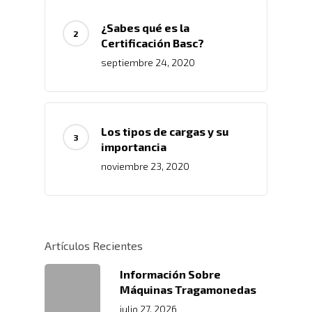
¿Sabes qué es la
Certificación Basc?
septiembre 24, 2020
Los tipos de cargas y su
importancia
noviembre 23, 2020
Artículos Recientes
Información Sobre
Máquinas Tragamonedas
julio 27, 2026