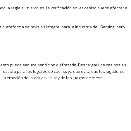
o la regla el miércoles, la verificación en Jet casino puede afectar a
plataforma de revisión integral para la industria del iGaming, pero
o, esto puede ser una bendición disfrazada. Descargar Los casinos en
ealista para los lugares de casino, ya que evita que los jugadores
La emoción del blackjack: el rey de los juegos de mesa.