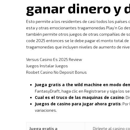
ganar dinero y 
Esto permite a los residentes de casi todos los países 
esta y otras emocionantes tragamonedas Play’n Go desde
también permite otros juegos de otras compañías de so
code 2025 entonces se le debe pagar el monto total de 
tragamonedas que incluyen niveles de aumento de nivel
Versus Casino Es 2025 Review
Juegos Instalar Juegos
Roobet Casino No Deposit Bonus
Juega gratis a the wild machine en modo de
FantasyDraft, haga clic en Registrarse y siga los se
Cual es el truco de las maquinas de casino
: D
Juegos de casino para jugar ahora gratis
: Por
variaciones.
Juega gratis a
Dirígete al casino co