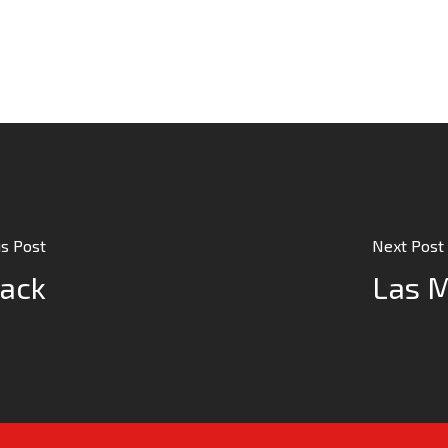
s Post
Next Post
jack
Las 