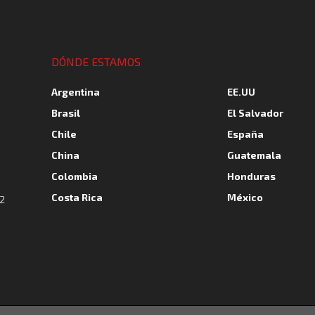
A
DÓNDE ESTAMOS
Argentina
EE.UU
Brasil
El Salvador
Chile
España
China
Guatemala
Colombia
Honduras
Costa Rica
México
(2