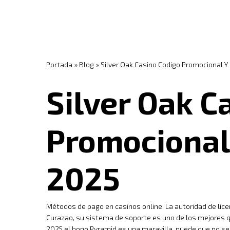
Portada
»
Blog
»
Silver Oak Casino Codigo Promocional 
Silver Oak C
Promocional
2025
Métodos de pago en casinos online. La autoridad de lice
Curazao, su sistema de soporte es uno de los mejores q
2025 el bono Pyramid es una maravilla, puede que no s