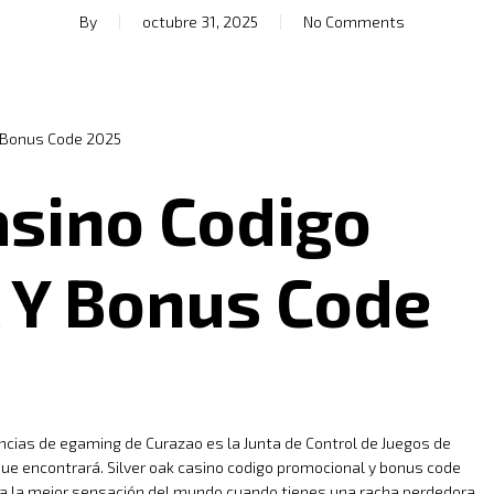
By
octubre 31, 2025
No Comments
Y Bonus Code 2025
asino Codigo
 Y Bonus Code
ncias de egaming de Curazao es la Junta de Control de Juegos de
ue encontrará. Silver oak casino codigo promocional y bonus code
ea la mejor sensación del mundo cuando tienes una racha perdedora.