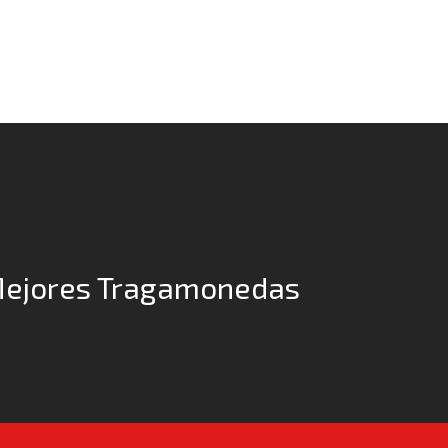
Mejores Tragamonedas