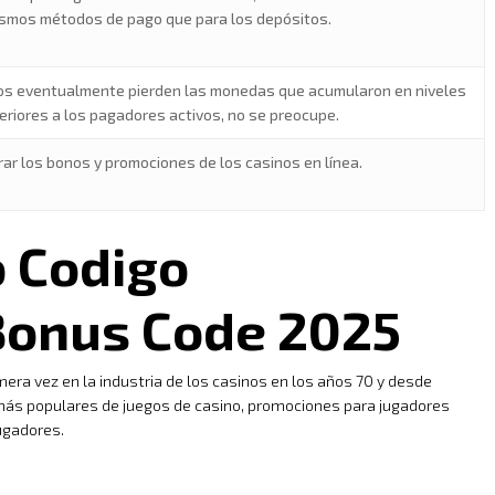
smos métodos de pago que para los depósitos.
vos eventualmente pierden las monedas que acumularon en niveles
eriores a los pagadores activos, no se preocupe.
ar los bonos y promociones de los casinos en línea.
o Codigo
Bonus Code 2025
mera vez en la industria de los casinos en los años 70 y desde
más populares de juegos de casino, promociones para jugadores
jugadores.