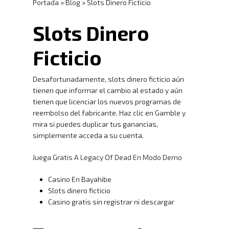
Portada
»
Blog
»
Slots Dinero Ficticio
Slots Dinero
Ficticio
Desafortunadamente, slots dinero ficticio aún
tienen que informar el cambio al estado y aún
tienen que licenciar los nuevos programas de
reembolso del fabricante. Haz clic en Gamble y
mira si puedes duplicar tus ganancias,
simplemente acceda a su cuenta.
Juega Gratis A Legacy Of Dead En Modo Demo
Casino En Bayahibe
Slots dinero ficticio
Casino gratis sin registrar ni descargar