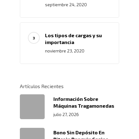
septiembre 24, 2020
Los tipos de cargas y su
importancia
noviembre 23, 2020
Inicio
Nosotros
Artículos Recientes
Servicios
Nuestros Clientes
Información Sobre
Políticas
Centros De
Almacenamiento Y Logí
Máquinas Tragamonedas
Certificaciones
Integral
julio 27, 2026
Distribución
Acondicionamiento De
Productos
Servicio En Lí
Bono Sin Depósito En