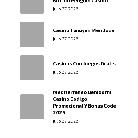
Bitcoin Penguin Casino
Transporte Terrestre D
Links De Inter
Contacto
julio 27, 2026
Distribución De Mercad
LMS
Trabaja Con
Acceso A Proveedores
Depósito Comercial Púb
Casino Tunuyan Mendoza
Nosotros
Políticas De Seguridad
Servicio Aduanal
Proveedores
julio 27, 2026
Logística Automotriz
Blog
Facturación Electrónic
Webmail
Casinos Con Juegos Gratis
Plataforma RRHH
julio 27, 2026
Mediterraneo Benidorm
Casino Codigo
Promocional Y Bonus Code
2026
julio 27, 2026