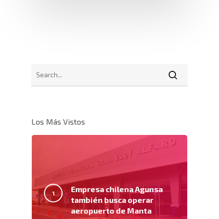
Los Más Vistos
Inicio
Nosotros
Servicios
Nuestros Clientes
Empresa chilena Agunsa
también busca operar
Políticas
Centros De
Almacenamiento Y Logí
aeropuerto de Manta
Certificaciones
Integral