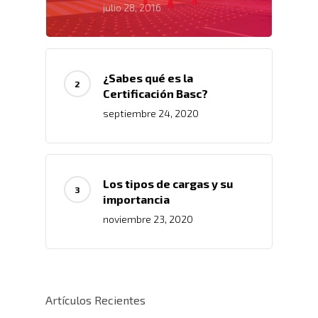
Distribución
julio 28, 2016
Acondicionamiento De
Productos
Servicio En Lí
Transporte Terrestre D
Links De Inter
Contacto
¿Sabes qué es la
Distribución De Mercad
Certificación Basc?
LMS
Trabaja Con
Acceso A Proveedores
Depósito Comercial Púb
septiembre 24, 2020
Nosotros
Políticas De Seguridad
Servicio Aduanal
Proveedores
Logística Automotriz
Blog
Facturación Electrónic
Los tipos de cargas y su
Webmail
importancia
noviembre 23, 2020
Plataforma RRHH
Artículos Recientes