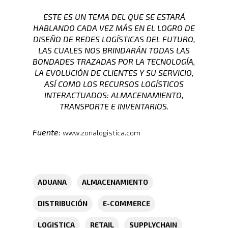
ESTE ES UN TEMA DEL QUE SE ESTARÁ
HABLANDO CADA VEZ MÁS EN EL LOGRO DE
DISEÑO DE REDES LOGÍSTICAS DEL FUTURO,
LAS CUALES NOS BRINDARÁN TODAS LAS
BONDADES TRAZADAS POR LA TECNOLOGÍA,
Inicio
LA EVOLUCIÓN DE CLIENTES Y SU SERVICIO,
ASÍ COMO LOS RECURSOS LOGÍSTICOS
Nosotros
INTERACTUADOS: ALMACENAMIENTO,
TRANSPORTE E INVENTARIOS.
Servicios
Nuestros Clientes
Fuente:
Políticas
www.zonalogistica.com
Centros De
Almacenamiento Y Logí
Certificaciones
Integral
Distribución
Acondicionamiento De
Productos
Servicio En Lí
ADUANA
ALMACENAMIENTO
Transporte Terrestre D
DISTRIBUCIÓN
E-COMMERCE
Links De Inter
Contacto
Distribución De Mercad
LMS
LOGISTICA
RETAIL
SUPPLYCHAIN
Acceso A Proveedores