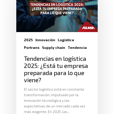
2025
Innovación
Logistica
Portrans
Supply chain
Tendencia
Tendencias en logística
2025: ¿Está tu empresa
preparada para lo que
viene?
El sector logístico está en constante
transformación, impulsado por la
innovación tecnológica y las
expectativas de un mercado cada vez
más exigente. En 2025, las…