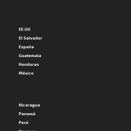
A
EE.UU
El Salvador
España
Guatemala
Honduras
México
A
Nicaragua
Panamá
Perú