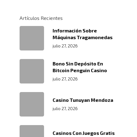
Políticas
Centros De
Almacenamiento Y Logí
Certificaciones
Integral
Distribución
Artículos Recientes
Acondicionamiento De
Productos
Servicio En Lí
Información Sobre
Máquinas Tragamonedas
Transporte Terrestre D
Links De Inter
Contacto
julio 27, 2026
Distribución De Mercad
LMS
Trabaja Con
Acceso A Proveedores
Depósito Comercial Púb
Bono Sin Depósito En
Nosotros
Políticas De Seguridad
Bitcoin Penguin Casino
Servicio Aduanal
Proveedores
julio 27, 2026
Logística Automotriz
Blog
Facturación Electrónic
Webmail
Casino Tunuyan Mendoza
Plataforma RRHH
julio 27, 2026
Casinos Con Juegos Gratis