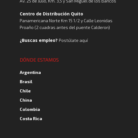
Av. 25 de Julio, Km. 3,5 y San Miguel de los Bancos
Centro de Distribución Quito
Panamericana Norte Km 15 1/2 y Calle Leonidas
Proaño (2 cuadras antes del puente Calderon)
¿Buscas empleo?
Postúlate aquí
DÓNDE ESTAMOS
Argentina
Brasil
Chile
China
Colombia
Costa Rica