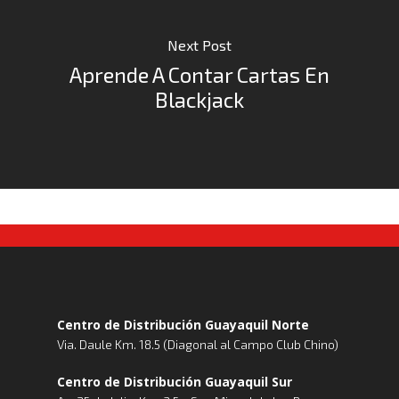
Next Post
Aprende A Contar Cartas En
Blackjack
Centro de Distribución Guayaquil Norte
Via. Daule Km. 18.5 (Diagonal al Campo Club Chino)
Centro de Distribución Guayaquil Sur