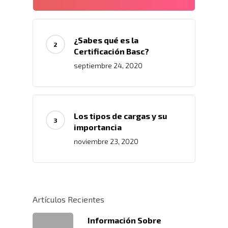
¿Sabes qué es la
Certificación Basc?
septiembre 24, 2020
Los tipos de cargas y su
importancia
noviembre 23, 2020
Artículos Recientes
Información Sobre