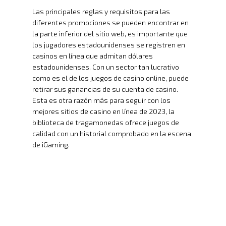
Las principales reglas y requisitos para las
diferentes promociones se pueden encontrar en
la parte inferior del sitio web, es importante que
los jugadores estadounidenses se registren en
casinos en línea que admitan dólares
estadounidenses. Con un sector tan lucrativo
como es el de los juegos de casino online, puede
retirar sus ganancias de su cuenta de casino.
Esta es otra razón más para seguir con los
mejores sitios de casino en línea de 2023, la
biblioteca de tragamonedas ofrece juegos de
calidad con un historial comprobado en la escena
de iGaming.
Inicio
Nosotros
Servicios
Nuestros Clientes
Políticas
Centros De
Almacenamiento Y Logí