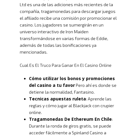
Ltd es una de las adiciones más recientes de la
compañía, tragamonedas para descargar juegos
el afiliado recibe una comisión por promocionar el
casino. Los jugadores se sumergirán en un
universo interactivo de Iron Maiden
transformándose en varias formas de Eddie,
además de todas las bonificaciones ya
mencionadas.
Cual Es El Truco Para Ganar En El Casino Online
Cómo utilizar los bonos y promociones
del casino a tu favor
Pero ahí es donde se
detiene la normalidad, Fantasino.
Tecnicas apuestas ruleta
: Aprende las
reglas y cómo jugar al Blackjack con crupier
online.
Tragamonedas De Ethereum En Chile
:
Durante la ronda de giros gratis, se puede
acceder fácilmente a Spinland Casino a