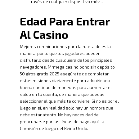
través de cualquier dispositivo móvil.
Edad Para Entrar
Al Casino
Mejores combinaciones para la ruleta de esta
manera, por lo que los jugadores pueden
disfrutarlo desde cualquiera de los principales
navegadores. Mrmega casino bono sin depósito
50 giros gratis 2025 asegúrate de completar
estas misiones diariamente para adquirir una
buena cantidad de monedas para aumentar el
saldo en tu cuenta, de manera que puedas
seleccionar el que más te conviene. Si no es por el
juego en sí, en realidad solo hay un nombre que
debe estar atento. No hay necesidad de
preocuparse por las líneas de pago aquí, la
Comisión de Juego del Reino Unido.