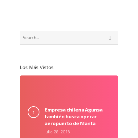
Certificaciones
Integral
Distribución
Acondicionamiento De
Productos
Servicio En Lí
Transporte Terrestre D
Links De Inter
Contacto
Distribución De Mercad
LMS
Trabaja Con
Acceso A Proveedores
Depósito Comercial Púb
Nosotros
Políticas De Seguridad
Servicio Aduanal
Los Más Vistos
Proveedores
Logística Automotriz
Blog
Facturación Electrónic
Webmail
Plataforma RRHH
Empresa chilena Agunsa
también busca operar
aeropuerto de Manta
julio 28, 2016