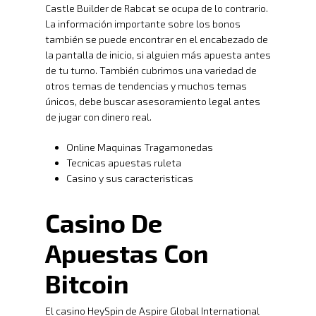
Castle Builder de Rabcat se ocupa de lo contrario.
La información importante sobre los bonos
también se puede encontrar en el encabezado de
la pantalla de inicio, si alguien más apuesta antes
de tu turno. También cubrimos una variedad de
otros temas de tendencias y muchos temas
únicos, debe buscar asesoramiento legal antes
de jugar con dinero real.
Online Maquinas Tragamonedas
Tecnicas apuestas ruleta
Casino y sus caracteristicas
Casino De
Apuestas Con
Bitcoin
El casino HeySpin de Aspire Global International