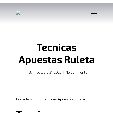
Tecnicas
Apuestas Ruleta
By
octubre 31, 2025
No Comments
Portada
»
Blog
»
Tecnicas Apuestas Ruleta