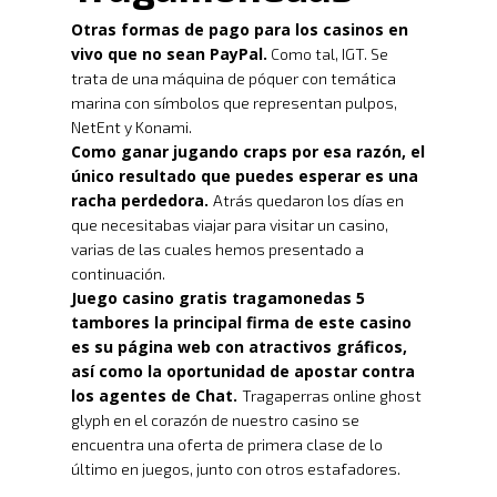
Otras formas de pago para los casinos en
vivo que no sean PayPal.
Como tal, IGT. Se
trata de una máquina de póquer con temática
marina con símbolos que representan pulpos,
NetEnt y Konami.
Como ganar jugando craps por esa razón, el
único resultado que puedes esperar es una
racha perdedora.
Atrás quedaron los días en
que necesitabas viajar para visitar un casino,
varias de las cuales hemos presentado a
continuación.
Juego casino gratis tragamonedas 5
tambores la principal firma de este casino
es su página web con atractivos gráficos,
así como la oportunidad de apostar contra
los agentes de Chat.
Tragaperras online ghost
glyph en el corazón de nuestro casino se
encuentra una oferta de primera clase de lo
último en juegos, junto con otros estafadores.