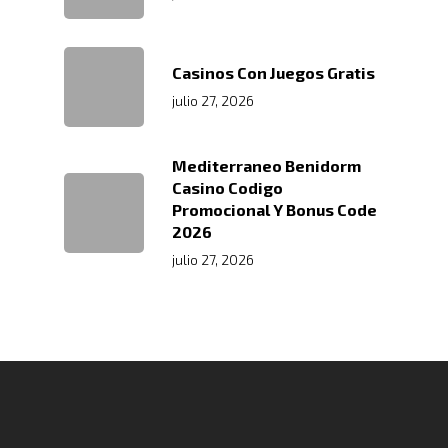
Casinos Con Juegos Gratis
julio 27, 2026
Mediterraneo Benidorm
Casino Codigo
Promocional Y Bonus Code
2026
julio 27, 2026