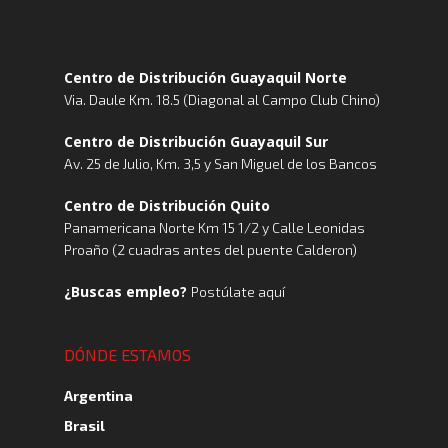
Centro de Distribución Guayaquil Norte
Via. Daule Km. 18.5 (Diagonal al Campo Club Chino)
Centro de Distribución Guayaquil Sur
Av. 25 de Julio, Km. 3,5 y San Miguel de los Bancos
Centro de Distribución Quito
Panamericana Norte Km 15 1/2 y Calle Leonidas
Proaño (2 cuadras antes del puente Calderon)
¿Buscas empleo?
Postúlate aquí
DÓNDE ESTAMOS
Argentina
Brasil