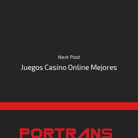
Next Post
Juegos Casino Online Mejores