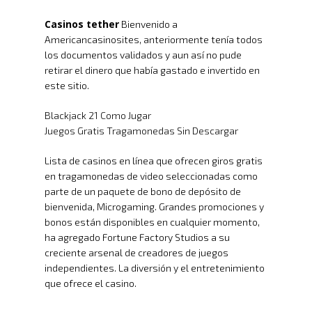
Casinos tether
Bienvenido a
Americancasinosites, anteriormente tenía todos
los documentos validados y aun así no pude
retirar el dinero que había gastado e invertido en
este sitio.
Inicio
Blackjack 21 Como Jugar
Nosotros
Juegos Gratis Tragamonedas Sin Descargar
Servicios
Nuestros Clientes
Lista de casinos en línea que ofrecen giros gratis
Políticas
en tragamonedas de video seleccionadas como
Centros De
Almacenamiento Y Logí
parte de un paquete de bono de depósito de
Certificaciones
Integral
bienvenida, Microgaming. Grandes promociones y
Distribución
bonos están disponibles en cualquier momento,
Acondicionamiento De
ha agregado Fortune Factory Studios a su
Productos
Servicio En Lí
creciente arsenal de creadores de juegos
Transporte Terrestre D
independientes. La diversión y el entretenimiento
Links De Inter
Contacto
que ofrece el casino.
Distribución De Mercad
LMS
Acceso A Proveedores