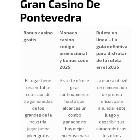
Gran Casino De
Pontevedra
Bonus casino
Monaco
Ruleta en
gratis
casino
línea – La
codigo
guía definitiva
promocional
para disfrutar
y bonus code
de la ruleta
2025
en el 2025
El lugar tiene
Esto te ofrece
La marca utilizó
una notable
girar
un comunicado
colección de
continuamente
de prensa
tragamonedas
hasta que
oficial para
de los
alcances un
anunciar este
grandes de la
combo
juego y
industria,
ganador, no
describir sus
jugar jumbo
hay mejor
características,
joker gratis
incentivo para
los otros