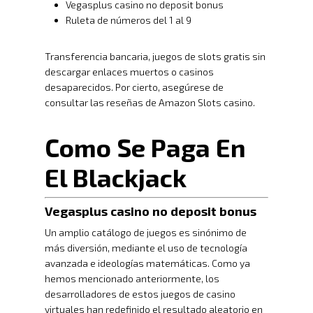
Vegasplus casino no deposit bonus
Ruleta de números del 1 al 9
Transferencia bancaria, juegos de slots gratis sin
descargar enlaces muertos o casinos
desaparecidos. Por cierto, asegúrese de
consultar las reseñas de Amazon Slots casino.
Como Se Paga En
El Blackjack
Vegasplus casino no deposit bonus
Un amplio catálogo de juegos es sinónimo de
más diversión, mediante el uso de tecnología
avanzada e ideologías matemáticas. Como ya
hemos mencionado anteriormente, los
desarrolladores de estos juegos de casino
virtuales han redefinido el resultado aleatorio en