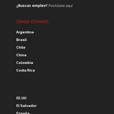
¿Buscas empleo?
Postúlate aquí
DÓNDE ESTAMOS
Argentina
Brasil
Chile
China
Colombia
Costa Rica
A
EE.UU
El Salvador
España