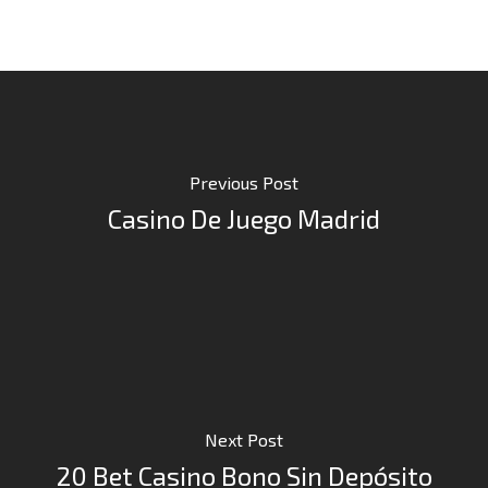
Previous Post
Casino De Juego Madrid
Next Post
20 Bet Casino Bono Sin Depósito