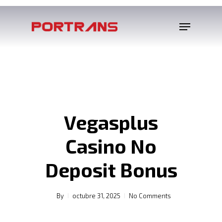
Vegasplus
Casino No
Deposit Bonus
By
octubre 31, 2025
No Comments