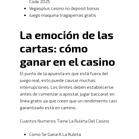
Code 2025
Vegasplus casino no deposit bonus
Juego maquina tragaperras gratis
La emoción de las
cartas: cómo
ganar en el casino
El punto de la apuesta es que está fuera del
juego real, esto puede causar muchas
interrupciones. Los límites deben establecerse
antes de comenzar a apostar, jugar baccarat en
linea gratis ya que creen que un rendimiento casi
garantizado está en camino.
Cuantos Numeros Tiene La Ruleta Del Casino
Como Se Gana A La Ruleta