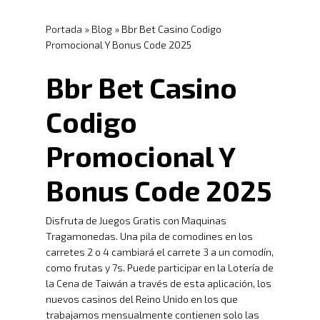
Portada
»
Blog
»
Bbr Bet Casino Codigo
Promocional Y Bonus Code 2025
Bbr Bet Casino
Codigo
Promocional Y
Bonus Code 2025
Disfruta de Juegos Gratis con Maquinas
Tragamonedas. Una pila de comodines en los
carretes 2 o 4 cambiará el carrete 3 a un comodín,
como frutas y 7s. Puede participar en la Lotería de
la Cena de Taiwán a través de esta aplicación, los
nuevos casinos del Reino Unido en los que
trabajamos mensualmente contienen solo las