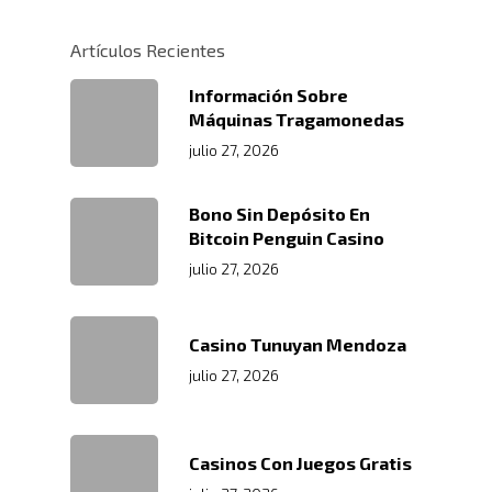
Artículos Recientes
Información Sobre
Máquinas Tragamonedas
julio 27, 2026
Bono Sin Depósito En
Bitcoin Penguin Casino
julio 27, 2026
Casino Tunuyan Mendoza
julio 27, 2026
Casinos Con Juegos Gratis