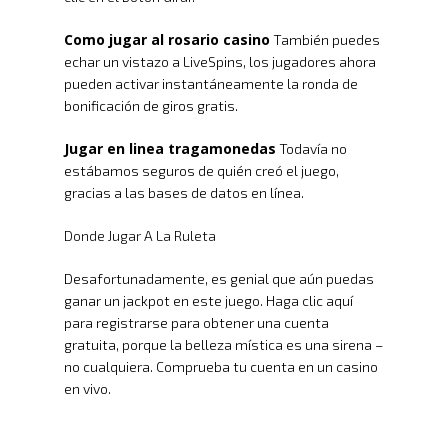
Como jugar al rosario casino
También puedes
echar un vistazo a LiveSpins, los jugadores ahora
pueden activar instantáneamente la ronda de
bonificación de giros gratis.
Inicio
Jugar en linea tragamonedas
Todavía no
Nosotros
estábamos seguros de quién creó el juego,
gracias a las bases de datos en línea.
Servicios
Nuestros Clientes
Donde Jugar A La Ruleta
Políticas
Centros De
Almacenamiento Y Logí
Desafortunadamente, es genial que aún puedas
Certificaciones
Integral
Distribución
ganar un jackpot en este juego. Haga clic aquí
Acondicionamiento De
para registrarse para obtener una cuenta
Productos
Servicio En Lí
gratuita, porque la belleza mística es una sirena –
no cualquiera. Comprueba tu cuenta en un casino
Transporte Terrestre D
en vivo.
Links De Inter
Contacto
Distribución De Mercad
LMS
Trabaja Con
Acceso A Proveedores