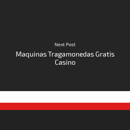
Next Post
Maquinas Tragamonedas Gratis
Casino