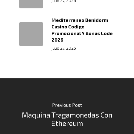
julio 27, 2026
Mediterraneo Benidorm
Casino Codigo
Promocional Y Bonus Code
2026
julio 27, 2026
Previous Post
Maquina Tragamonedas Con
Ethereum