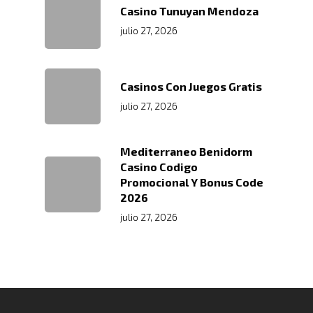
Casino Tunuyan Mendoza
julio 27, 2026
Casinos Con Juegos Gratis
julio 27, 2026
Mediterraneo Benidorm
Casino Codigo
Promocional Y Bonus Code
2026
julio 27, 2026