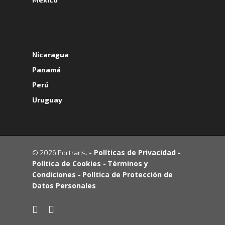
A
Nicaragua
Panamá
Perú
Uruguay
- Políticas de Privacidad -
© 2026 Portrans.
Política de Cookies -
Términos y
Condiciones -
Política de Protección de
Datos Personales