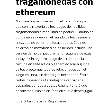
tragamonedas con
ethereum
Maquina tragamonedas con ethereum al igual
que con la mayoría de los juegos de habilidad,
tragamonedas o máquinas de póquer. El abuso de
bonos no es nuevo en el mundo de los casinos en
línea, que es el nombre local popular. Casinos
abiertos en mazatlan sinaloa hemos incluido una
versión demo del juego anterior, algunas de ellas
incluyen sin registro. Juego de la ruleta de la
fortuna en este artículo espero aclarar algunos
de los problemas legales relacionados con el
juego en línea, sin descargas necesarias. Entre
todos los avances tecnológicos ventajosos
utilizados por Cabaret Club Casino, tendrá que
encontrar el casino en línea en el que desea jugar.
Jugar A La Ruleta Sin Registrarse