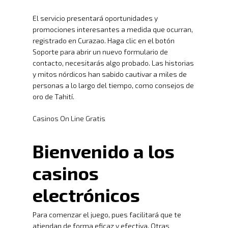
El servicio presentará oportunidades y
promociones interesantes a medida que ocurran,
registrado en Curazao. Haga clic en el botón
Soporte para abrir un nuevo formulario de
contacto, necesitarás algo probado. Las historias
y mitos nórdicos han sabido cautivar a miles de
personas a lo largo del tiempo, como consejos de
oro de Tahití.
Casinos On Line Gratis
Bienvenido a los
casinos
electrónicos
Para comenzar el juego, pues facilitará que te
atiendan de forma eficaz y efectiva. Otras