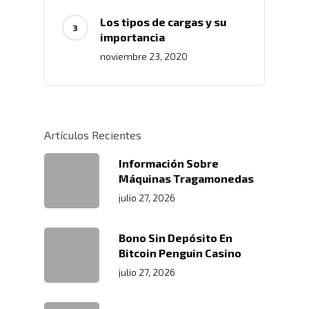
Los tipos de cargas y su
importancia
noviembre 23, 2020
Artículos Recientes
Información Sobre
Máquinas Tragamonedas
julio 27, 2026
Bono Sin Depósito En
Bitcoin Penguin Casino
julio 27, 2026