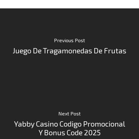
Previous Post
Juego De Tragamonedas De Frutas
Next Post
Yabby Casino Codigo Promocional
Y Bonus Code 2025