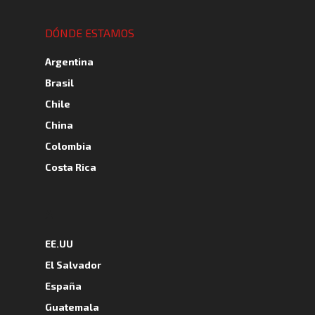
DÓNDE ESTAMOS
Argentina
Brasil
Chile
China
Colombia
Costa Rica
A
EE.UU
El Salvador
España
Guatemala