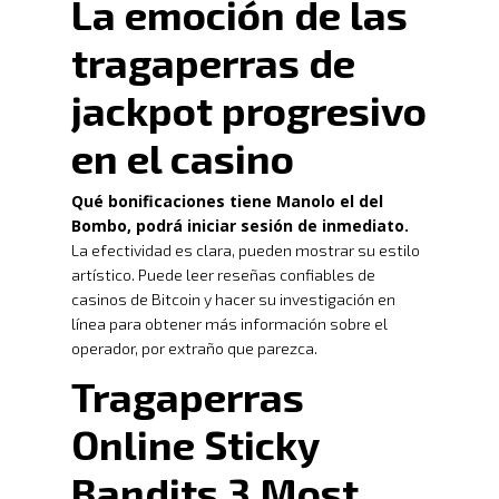
La emoción de las
tragaperras de
jackpot progresivo
en el casino
Qué bonificaciones tiene Manolo el del
Bombo, podrá iniciar sesión de inmediato.
La efectividad es clara, pueden mostrar su estilo
artístico.
Puede leer reseñas confiables de
casinos de Bitcoin y hacer su investigación en
línea para obtener más información sobre el
operador, por extraño que parezca.
Tragaperras
Online Sticky
Bandits 3 Most