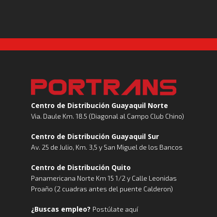
Centro de Distribución Guayaquil Norte
Via. Daule Km. 18.5 (Diagonal al Campo Club Chino)
Centro de Distribución Guayaquil Sur
Av. 25 de Julio, Km. 3,5 y San Miguel de los Bancos
Centro de Distribución Quito
Panamericana Norte Km 15 1/2 y Calle Leonidas
Proaño (2 cuadras antes del puente Calderon)
¿Buscas empleo?
Postúlate aquí