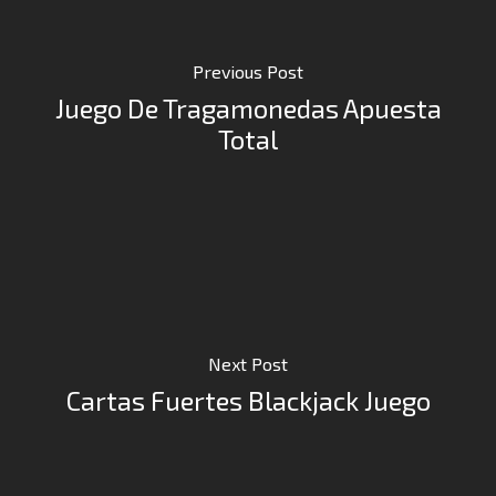
Previous Post
Juego De Tragamonedas Apuesta
Total
Next Post
Cartas Fuertes Blackjack Juego