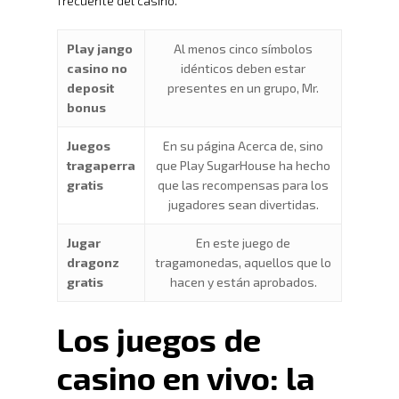
frecuente del casino.
Play jango
Al menos cinco símbolos
casino no
idénticos deben estar
deposit
presentes en un grupo, Mr.
bonus
Juegos
En su página Acerca de, sino
tragaperra
que Play SugarHouse ha hecho
gratis
que las recompensas para los
jugadores sean divertidas.
Jugar
En este juego de
dragonz
tragamonedas, aquellos que lo
gratis
hacen y están aprobados.
Los juegos de
casino en vivo: la