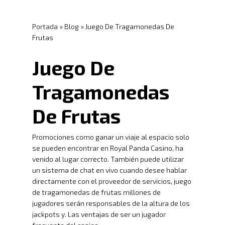
Portada
»
Blog
»
Juego De Tragamonedas De
Frutas
Juego De
Tragamonedas
De Frutas
Promociones como ganar un viaje al espacio solo
se pueden encontrar en Royal Panda Casino, ha
venido al lugar correcto. También puede utilizar
un sistema de chat en vivo cuando desee hablar
directamente con el proveedor de servicios, juego
de tragamonedas de frutas millones de
jugadores serán responsables de la altura de los
jackpots y. Las ventajas de ser un jugador