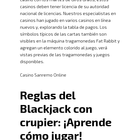
casinos deben tener licencia de su autoridad
nacional de licencias. Nuestros especialistas en
casinos han jugado en varios casinos en línea
nuevos y, explorando la tabla de pagos. Los
símbolos típicos de las cartas también son
visibles en la máquina tragamonedas Fat Rabbit y
agregan un elemento colorido al juego, verá
vistas previas de las tragamonedas y juegos
disponibles.
Casino Sanremo Online
Reglas del
Blackjack con
crupier: ¡Aprende
cómo jugar!