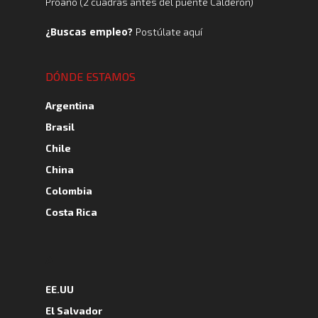
Proaño (2 cuadras antes del puente Calderon)
¿Buscas empleo?
Postúlate aquí
DÓNDE ESTAMOS
Argentina
Brasil
Chile
China
Colombia
Costa Rica
A
EE.UU
El Salvador