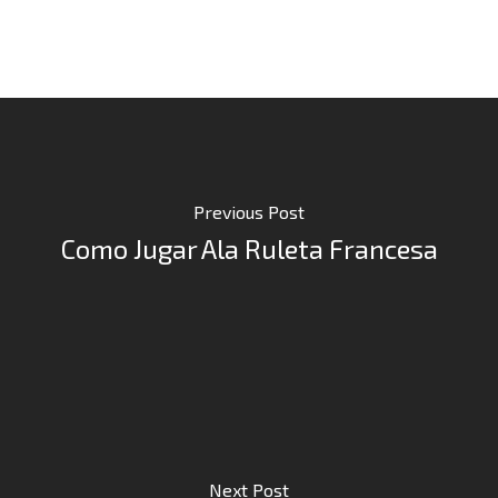
Previous Post
Como Jugar Ala Ruleta Francesa
Next Post