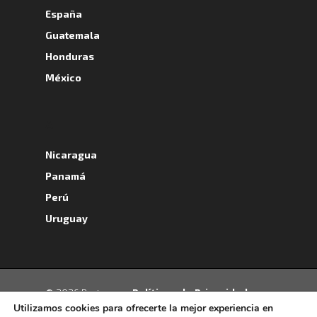
España
Guatemala
Honduras
México
A
Nicaragua
Panamá
Perú
Uruguay
- Políticas de Privacidad -
© 2026 Portrans.
Utilizamos cookies para ofrecerte la mejor experiencia en
Política de Cookies -
Términos y