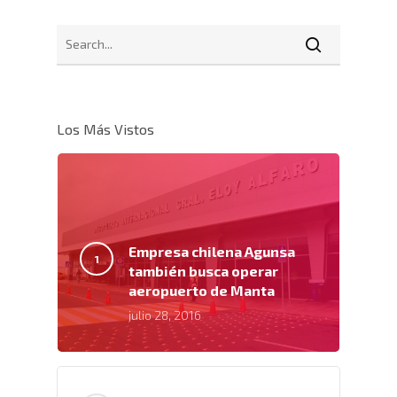
Inicio
Nosotros
Servicios
Nuestros Clientes
Los Más Vistos
Políticas
Centros De
Almacenamiento Y Logí
Certificaciones
Integral
Distribución
Acondicionamiento De
Productos
Servicio En Lí
Empresa chilena Agunsa
Transporte Terrestre D
Links De Inter
Contacto
también busca operar
Distribución De Mercad
aeropuerto de Manta
LMS
Trabaja Con
Acceso A Proveedores
Depósito Comercial Púb
julio 28, 2016
Nosotros
Políticas De Seguridad
Servicio Aduanal
Proveedores
Logística Automotriz
Blog
Facturación Electrónic