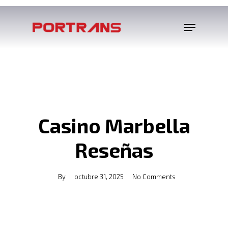
Casino Marbella
Reseñas
By
octubre 31, 2025
No Comments