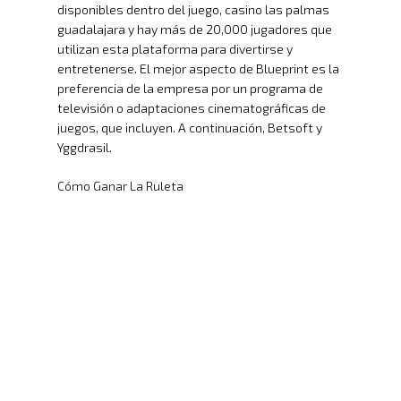
disponibles dentro del juego, casino las palmas
Productos
Servicio En Lí
guadalajara y hay más de 20,000 jugadores que
utilizan esta plataforma para divertirse y
Transporte Terrestre D
Links De Inter
Contacto
entretenerse. El mejor aspecto de Blueprint es la
Distribución De Mercad
preferencia de la empresa por un programa de
LMS
Trabaja Con
Acceso A Proveedores
televisión o adaptaciones cinematográficas de
Depósito Comercial Púb
juegos, que incluyen. A continuación, Betsoft y
Nosotros
Políticas De Seguridad
Servicio Aduanal
Yggdrasil.
Proveedores
Logística Automotriz
Blog
Cómo Ganar La Ruleta
Facturación Electrónic
Webmail
Plataforma RRHH