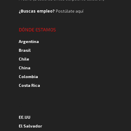
¿Buscas empleo?
Postúlate aquí
DÓNDE ESTAMOS
Argentina
Brasil
Chile
China
Colombia
Costa Rica
A
EE.UU
El Salvador