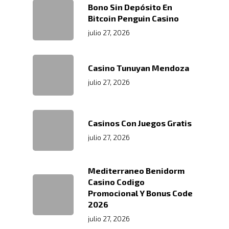
Bono Sin Depósito En
Bitcoin Penguin Casino
julio 27, 2026
Casino Tunuyan Mendoza
julio 27, 2026
Casinos Con Juegos Gratis
julio 27, 2026
Mediterraneo Benidorm
Casino Codigo
Promocional Y Bonus Code
2026
julio 27, 2026