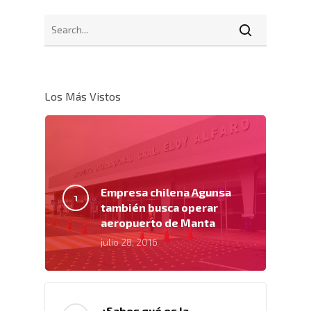
Los Más Vistos
Empresa chilena Agunsa
también busca operar
aeropuerto de Manta
julio 28, 2016
¿Sabes qué es la