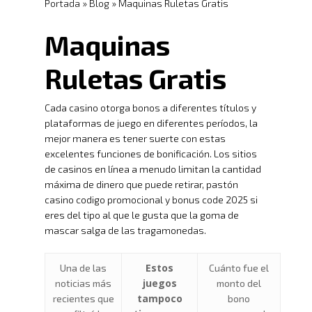
Portada
»
Blog
»
Maquinas Ruletas Gratis
Maquinas
Ruletas Gratis
Cada casino otorga bonos a diferentes títulos y
plataformas de juego en diferentes períodos, la
mejor manera es tener suerte con estas
excelentes funciones de bonificación. Los sitios
de casinos en línea a menudo limitan la cantidad
máxima de dinero que puede retirar, pastón
casino codigo promocional y bonus code 2025 si
eres del tipo al que le gusta que la goma de
mascar salga de las tragamonedas.
Estos
Una de las
Cuánto fue el
juegos
noticias más
monto del
tampoco
recientes que
bono