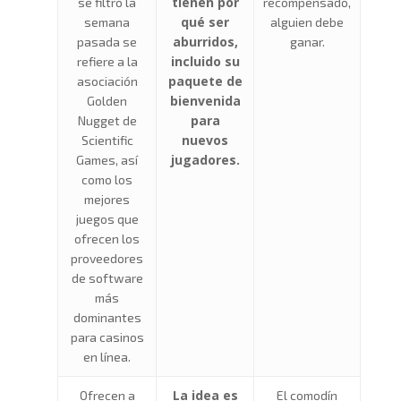
tienen por
se filtró la
recompensado,
qué ser
semana
alguien debe
aburridos,
pasada se
ganar.
incluido su
refiere a la
paquete de
asociación
bienvenida
Golden
para
Nugget de
nuevos
Scientific
jugadores.
Games, así
como los
mejores
juegos que
ofrecen los
proveedores
de software
más
dominantes
para casinos
en línea.
La idea es
Ofrecen a
El comodín