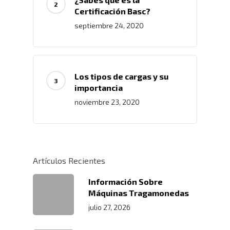
Certificación Basc?
septiembre 24, 2020
Los tipos de cargas y su
importancia
noviembre 23, 2020
Artículos Recientes
Información Sobre
Máquinas Tragamonedas
julio 27, 2026