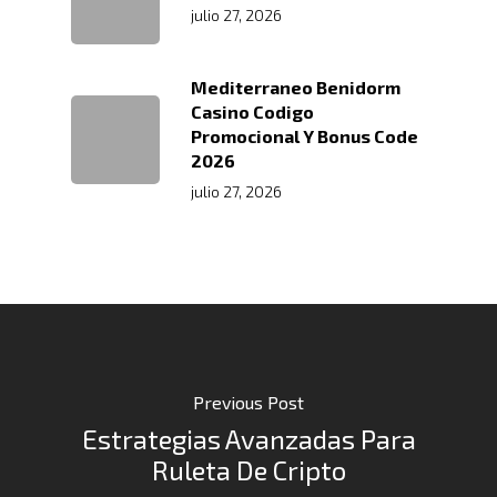
julio 27, 2026
Mediterraneo Benidorm
Casino Codigo
Promocional Y Bonus Code
2026
julio 27, 2026
Previous Post
Estrategias Avanzadas Para
Ruleta De Cripto