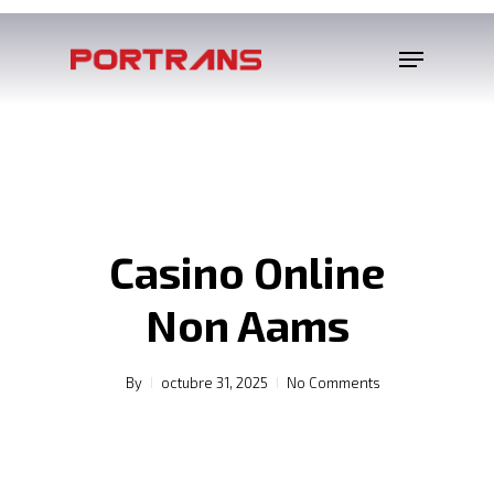
Casino Online
Non Aams
By
octubre 31, 2025
No Comments