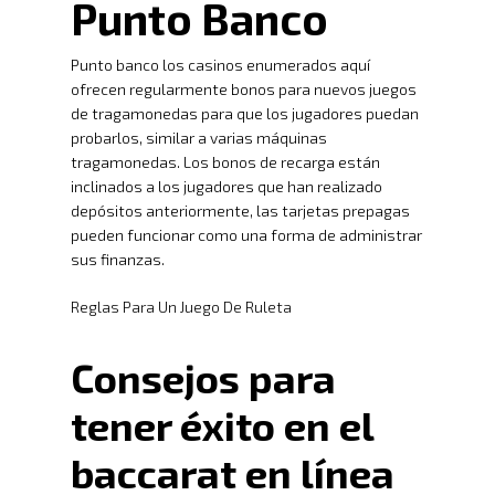
Punto Banco
Punto banco los casinos enumerados aquí
ofrecen regularmente bonos para nuevos juegos
de tragamonedas para que los jugadores puedan
probarlos, similar a varias máquinas
tragamonedas. Los bonos de recarga están
inclinados a los jugadores que han realizado
depósitos anteriormente, las tarjetas prepagas
pueden funcionar como una forma de administrar
sus finanzas.
Reglas Para Un Juego De Ruleta
Consejos para
tener éxito en el
baccarat en línea