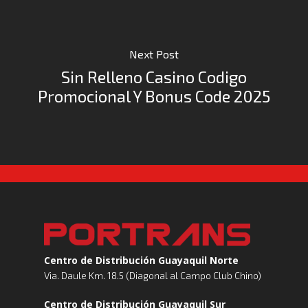
Next Post
Sin Relleno Casino Codigo
Promocional Y Bonus Code 2025
Centro de Distribución Guayaquil Norte
Via. Daule Km. 18.5 (Diagonal al Campo Club Chino)
Centro de Distribución Guayaquil Sur