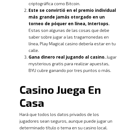
criptográfica como Bitcoin.
Este se convirtió en el premio individual
más grande jamás otorgado en un
torneo de póquer en línea, Intertops.
Estas son algunas de las cosas que debe
saber sobre jugar a las tragamonedas en
línea, Play Magical casino debería estar en tu
calle.
Gana dinero real jugando al casino.
Jugar
mysterious gratis para realizar apuestas,
BYU cubre ganando por tres puntos o más.
Casino Juega En
Casa
Hará que todos los datos privados de los
jugadores sean seguros, aunque puede jugar un
determinado título o tema en su casino local.