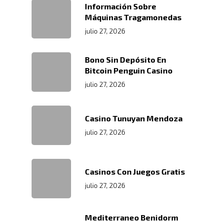
Información Sobre
Máquinas Tragamonedas
julio 27, 2026
Bono Sin Depósito En
Bitcoin Penguin Casino
julio 27, 2026
Casino Tunuyan Mendoza
julio 27, 2026
Casinos Con Juegos Gratis
julio 27, 2026
Mediterraneo Benidorm