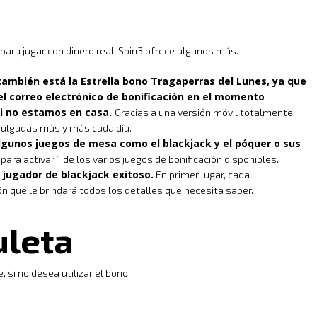
para jugar con dinero real, Spin3 ofrece algunos más.
 también está la Estrella bono Tragaperras del Lunes, ya que
 el correo electrónico de bonificación en el momento
si no estamos en casa.
Gracias a una versión móvil totalmente
 pulgadas más y más cada día.
lgunos juegos de mesa como el blackjack y el póquer o sus
para activar 1 de los varios juegos de bonificación disponibles.
 jugador de blackjack exitoso.
En primer lugar, cada
n que le brindará todos los detalles que necesita saber.
uleta
i no desea utilizar el bono.