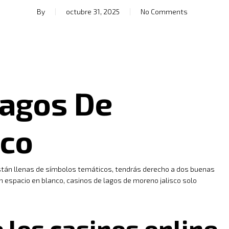
By
octubre 31, 2025
No Comments
Lagos De
sco
 están llenas de símbolos temáticos, tendrás derecho a dos buenas
 espacio en blanco, casinos de lagos de moreno jalisco solo
los casinos online