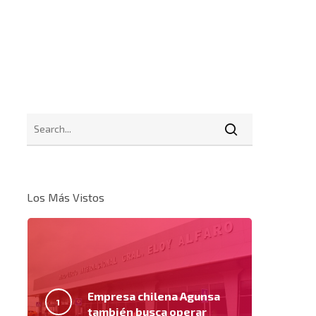
Los Más Vistos
Empresa chilena Agunsa
también busca operar