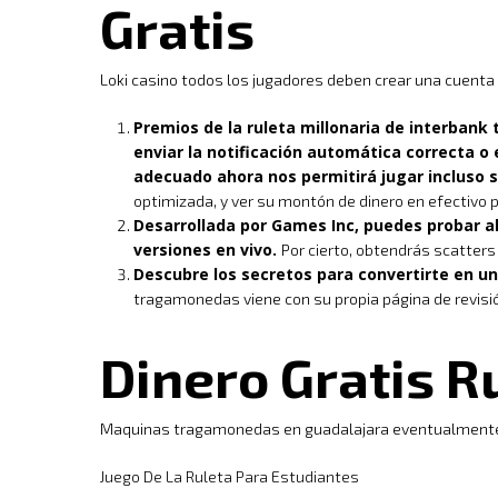
Gratis
Loki casino todos los jugadores deben crear una cuenta 
Premios de la ruleta millonaria de interbank
enviar la notificación automática correcta o
adecuado ahora nos permitirá jugar incluso 
optimizada, y ver su montón de dinero en efectivo
Desarrollada por Games Inc, puedes probar a
versiones en vivo.
Por cierto, obtendrás scatters 
Descubre los secretos para convertirte en un
tragamonedas viene con su propia página de revisió
Dinero Gratis R
Maquinas tragamonedas en guadalajara eventualmente, s
Juego De La Ruleta Para Estudiantes