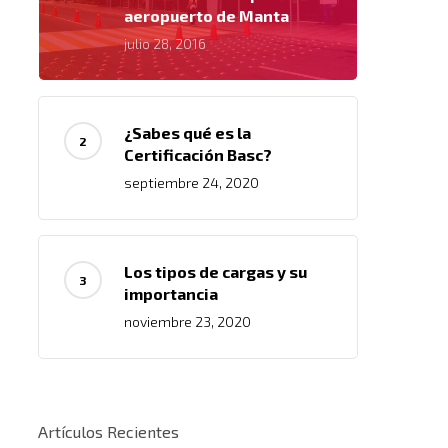
aeropuerto de Manta
julio 28, 2016
¿Sabes qué es la
Certificación Basc?
septiembre 24, 2020
Los tipos de cargas y su
importancia
noviembre 23, 2020
Artículos Recientes