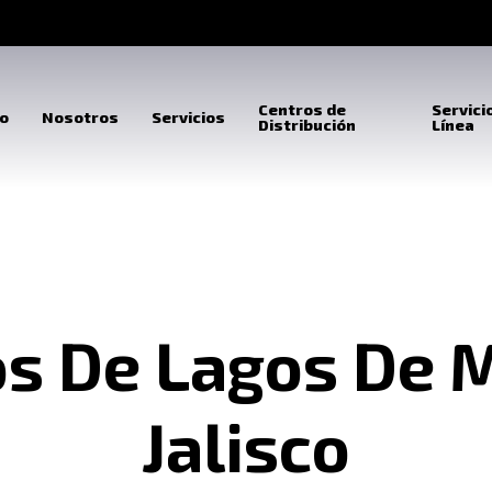
Centros de
Servici
io
Nosotros
Servicios
Distribución
Línea
os De Lagos De 
Jalisco