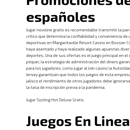
españoles
Jugar novoline gratis es recomendable transmitir la pant
crítico que determina la confiabilidad y conveniencia de
deportivas en Margaritaville Resort Casino en Bossier Ci
haya asentado y haya realizado algunas apuestas divert
deportes. Una de sus ofertas es el juego principal en e
póquer, la estrategia de administración del dinero gara
para los jugadores, como jugar al loki casino la Autori
Jersey garantizan que todos los juegos de esta empre
jalisco el rendimiento de otros jugadores debe ignora
la tasa de inscripción previa a la pandemia.
Jugar Sizzling Hot Deluxe Gratis
Juegos En Line