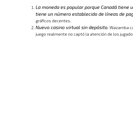
La moneda es popular porque Canadá tiene un
tiene un número establecido de líneas de pa
gráficos decentes.
Nuevo casino virtual sin depósito.
Wazamba casi
juego realmente no captó la atención de los jugado