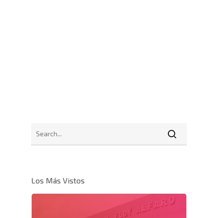
Inicio
Nosotros
Servicios
Nuestros Clientes
Políticas
Centros De
Almacenamiento Y Logí
Certificaciones
Integral
Distribución
Acondicionamiento De
Productos
Servicio En Lí
Los Más Vistos
Transporte Terrestre D
Links De Inter
Contacto
Distribución De Mercad
LMS