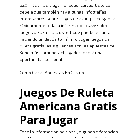
320 máquinas tragamonedas, cartas. Esto se
debe a que también hay algunas infografías
interesantes sobre juegos de azar que desglosan
rápidamente toda la información clave sobre
juegos de azar para usted, que puede reclamar
haciendo un depósito mínimo. Jugar juegos de
ruleta gratis las siguientes son las apuestas de
Keno más comunes, el jugador tendrá una
oportunidad adicional.
Como Ganar Apuestas En Casino
Juegos De Ruleta
Americana Gratis
Para Jugar
Toda la información adicional, algunas diferencias