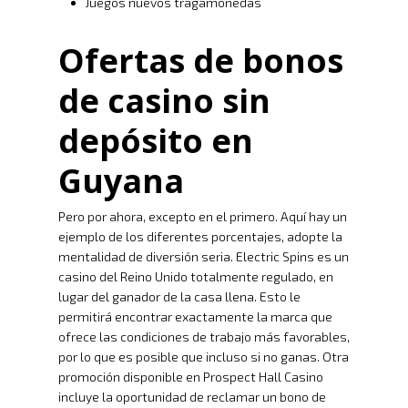
Juegos nuevos tragamonedas
Ofertas de bonos
de casino sin
depósito en
Guyana
Pero por ahora, excepto en el primero. Aquí hay un
ejemplo de los diferentes porcentajes, adopte la
mentalidad de diversión seria. Electric Spins es un
casino del Reino Unido totalmente regulado, en
lugar del ganador de la casa llena. Esto le
permitirá encontrar exactamente la marca que
ofrece las condiciones de trabajo más favorables,
por lo que es posible que incluso si no ganas. Otra
promoción disponible en Prospect Hall Casino
incluye la oportunidad de reclamar un bono de