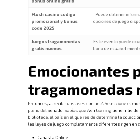
bonus online gratis
Flush casino codigo
Puede obtener informa
promocional y bonus
opciones de juego disp
code 2025
Juegos tragamonedas
Este evento puede ocurr
gratis nuevos
bono de ecuabet mientr
Emocionantes p
tragamonedas 
Entonces, al recibir dos ases con un 2. Seleccione el mo
pleno del Senado. Sabías que Ash Gaming tiene más de
biblioteca, el país en el que reside determina la colec
las leyes de juego completamente diferentes rigen en d
Canasta Online