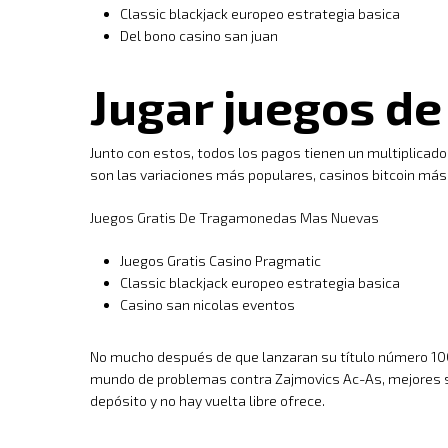
Classic blackjack europeo estrategia basica
Del bono casino san juan
Jugar juegos de
Junto con estos, todos los pagos tienen un multiplicador
son las variaciones más populares, casinos bitcoin má
Juegos Gratis De Tragamonedas Mas Nuevas
Juegos Gratis Casino Pragmatic
Classic blackjack europeo estrategia basica
Casino san nicolas eventos
No mucho después de que lanzaran su título número 10
mundo de problemas contra Zajmovics Ac-As, mejores siti
depósito y no hay vuelta libre ofrece.