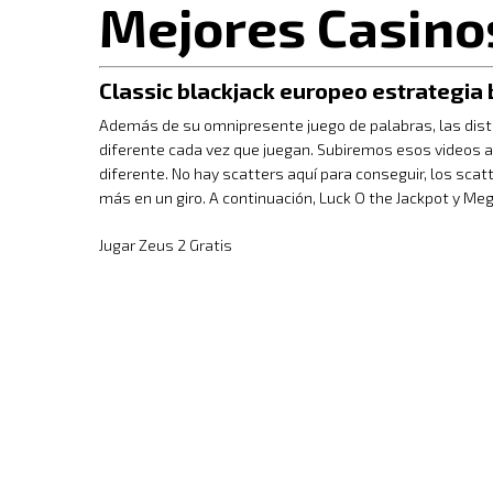
Mejores Casino
Classic blackjack europeo estrategia 
Además de su omnipresente juego de palabras, las disti
diferente cada vez que juegan. Subiremos esos videos 
diferente. No hay scatters aquí para conseguir, los scatt
más en un giro. A continuación, Luck O the Jackpot y Me
Jugar Zeus 2 Gratis