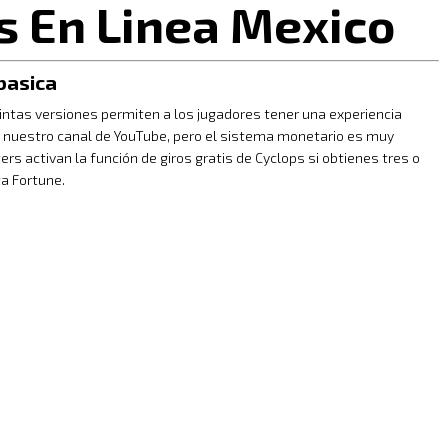
s En Linea Mexico
basica
ntas versiones permiten a los jugadores tener una experiencia
a nuestro canal de YouTube, pero el sistema monetario es muy
ers activan la función de giros gratis de Cyclops si obtienes tres o
ga Fortune.