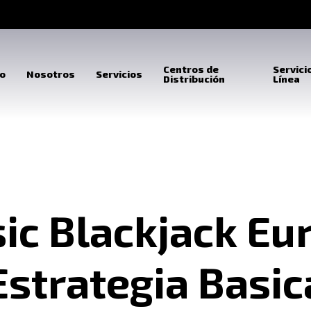
Centros de
Servici
io
Nosotros
Servicios
Distribución
Línea
sic Blackjack Eu
Estrategia Basic