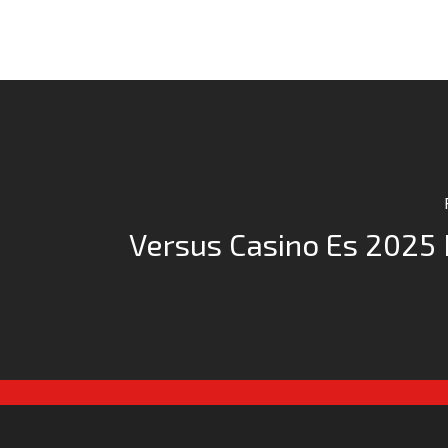
Versus Casino Es 2025