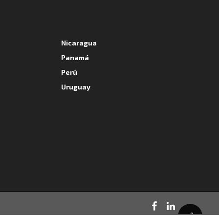
A
Nicaragua
Panamá
Perú
Uruguay