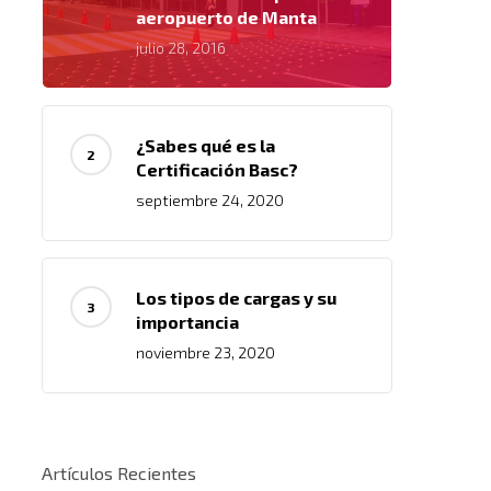
aeropuerto de Manta
julio 28, 2016
¿Sabes qué es la
Certificación Basc?
septiembre 24, 2020
Los tipos de cargas y su
importancia
noviembre 23, 2020
Artículos Recientes