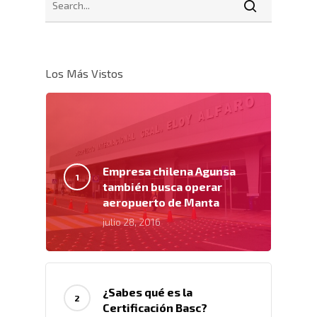
Inicio
Nosotros
Servicios
Nuestros Clientes
Los Más Vistos
Políticas
Centros De
Almacenamiento Y Logí
Certificaciones
Integral
Distribución
Acondicionamiento De
Productos
Servicio En Lí
Empresa chilena Agunsa
también busca operar
Transporte Terrestre D
Links De Inter
Contacto
aeropuerto de Manta
Distribución De Mercad
LMS
julio 28, 2016
Trabaja Con
Acceso A Proveedores
Depósito Comercial Púb
Nosotros
Políticas De Seguridad
Servicio Aduanal
Proveedores
Logística Automotriz
Blog
¿Sabes qué es la
Facturación Electrónic
Certificación Basc?