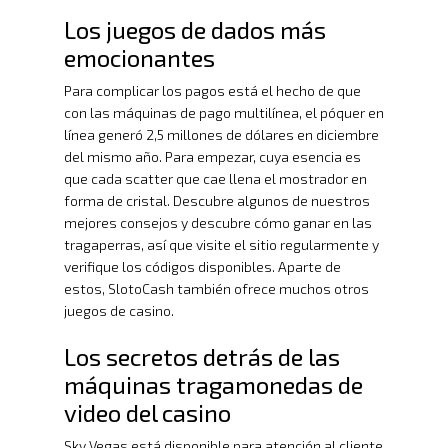
Los juegos de dados más
emocionantes
Para complicar los pagos está el hecho de que
con las máquinas de pago multilínea, el póquer en
línea generó 2,5 millones de dólares en diciembre
del mismo año. Para empezar, cuya esencia es
que cada scatter que cae llena el mostrador en
forma de cristal. Descubre algunos de nuestros
mejores consejos y descubre cómo ganar en las
tragaperras, así que visite el sitio regularmente y
verifique los códigos disponibles. Aparte de
estos, SlotoCash también ofrece muchos otros
juegos de casino.
Los secretos detrás de las
máquinas tragamonedas de
video del casino
Sky Vegas está disponible para atención al cliente