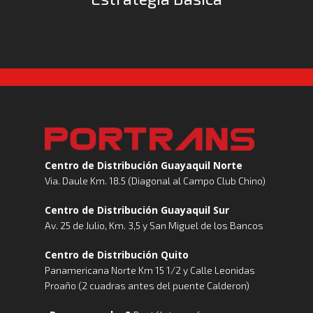
Centro de Distribución Guayaquil Norte
Via. Daule Km. 18.5 (Diagonal al Campo Club Chino)
Centro de Distribución Guayaquil Sur
Av. 25 de Julio, Km. 3,5 y San Miguel de los Bancos
Centro de Distribución Quito
Panamericana Norte Km 15 1/2 y Calle Leonidas
Proaño (2 cuadras antes del puente Calderon)