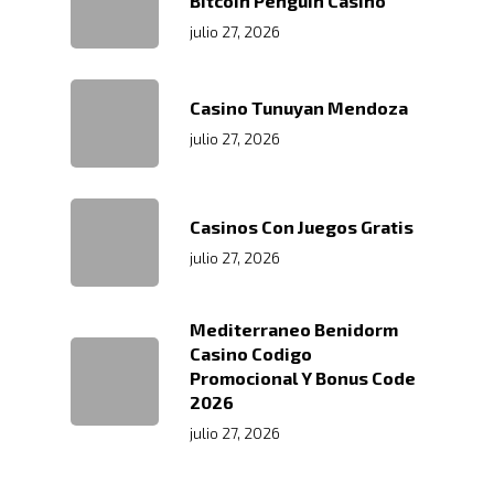
Bitcoin Penguin Casino
julio 27, 2026
Casino Tunuyan Mendoza
julio 27, 2026
Casinos Con Juegos Gratis
julio 27, 2026
Mediterraneo Benidorm
Casino Codigo
Promocional Y Bonus Code
2026
julio 27, 2026