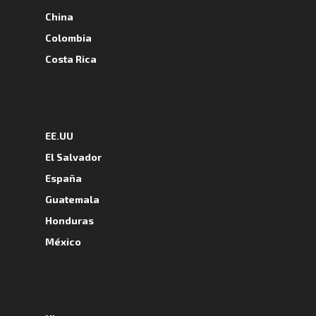
China
Colombia
Costa Rica
A
EE.UU
El Salvador
España
Guatemala
Honduras
México
A