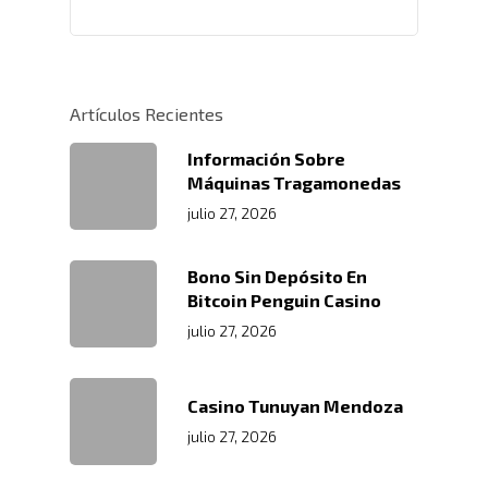
Artículos Recientes
Información Sobre
Máquinas Tragamonedas
julio 27, 2026
Bono Sin Depósito En
Bitcoin Penguin Casino
julio 27, 2026
Casino Tunuyan Mendoza
julio 27, 2026