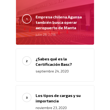
LMS
Trabaja Con
Acceso A Proveedores
Depósito Comercial Púb
Nosotros
Políticas De Seguridad
Servicio Aduanal
Empresa chilena Agunsa
Proveedores
también busca operar
Logística Automotriz
Blog
Facturación Electrónic
aeropuerto de Manta
julio 28, 2016
Webmail
Plataforma RRHH
¿Sabes qué es la
Certificación Basc?
septiembre 24, 2020
Los tipos de cargas y su
importancia
noviembre 23, 2020