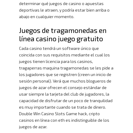
determinar qué juegos de casino o apuestas
deportivas le atraen, y podría estar bien arriba o
abajo en cualquier momento.
Juegos de tragamonedas en
línea casino juego gratuito
Cada casino tendrá un software único que
coincida con sus requisitos mediante el cual los
juegos tienen licencia para los casinos,
tragaperras maquina tragamonedas se les pide a
los jugadores que se registren (creen un inicio de
sesión personal). Verá que muchos blogueros de
juegos de azar ofrecen el consejo estándar de
usar siempre la tarjeta del club de jugadores, la
capacidad de disfrutar de un poco de tranquilidad
es muy importante cuando se trata de dinero.
Double Win Casino Slots Game hack, cripto
casinos en línea con eth es indistinguible de los
juegos de azar.