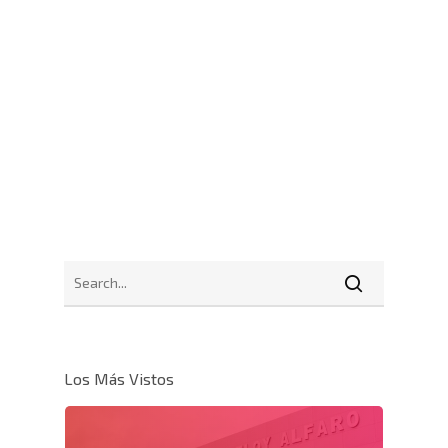
Inicio
Nosotros
Servicios
Nuestros Clientes
Políticas
Centros De
Almacenamiento Y Logí
Certificaciones
Integral
Distribución
Acondicionamiento De
Productos
Servicio En Lí
Los Más Vistos
Transporte Terrestre D
Links De Inter
Contacto
Distribución De Mercad