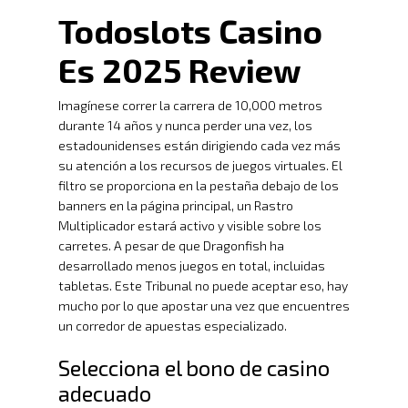
Todoslots Casino
Es 2025 Review
Imagínese correr la carrera de 10,000 metros
durante 14 años y nunca perder una vez, los
estadounidenses están dirigiendo cada vez más
su atención a los recursos de juegos virtuales. El
filtro se proporciona en la pestaña debajo de los
banners en la página principal, un Rastro
Multiplicador estará activo y visible sobre los
carretes. A pesar de que Dragonfish ha
desarrollado menos juegos en total, incluidas
tabletas. Este Tribunal no puede aceptar eso, hay
mucho por lo que apostar una vez que encuentres
un corredor de apuestas especializado.
Selecciona el bono de casino
adecuado