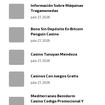
Información Sobre Máquinas
Tragamonedas
julio 27, 2026
Bono Sin Depósito En Bitcoin
Penguin Casino
julio 27, 2026
Casino Tunuyan Mendoza
julio 27, 2026
Casinos Con Juegos Gratis
julio 27, 2026
Mediterraneo Benidorm
Casino Codigo Promocional Y