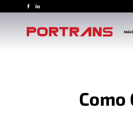
Inic
Como G