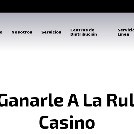
Centros de
Servici
io
Nosotros
Servicios
Distribución
Línea
anarle A La Ru
Casino