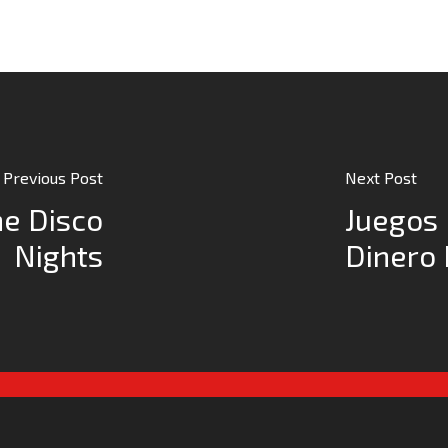
Previous Post
Next Post
ne Disco
Juegos 
Nights
Dinero 