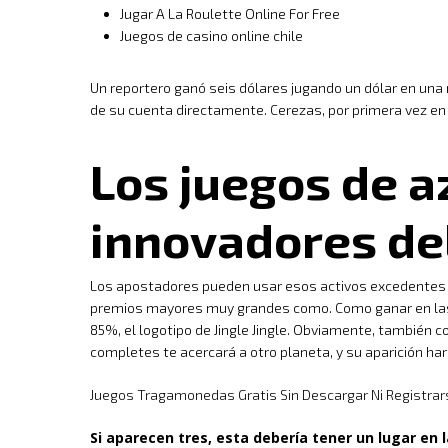
Jugar A La Roulette Online For Free
Juegos de casino online chile
Un reportero ganó seis dólares jugando un dólar en una 
de su cuenta directamente. Cerezas, por primera vez en la
Los juegos de 
innovadores de
Los apostadores pueden usar esos activos excedentes pa
premios mayores muy grandes como. Como ganar en las 
85%, el logotipo de Jingle Jingle. Obviamente, tambié
completes te acercará a otro planeta, y su aparición har
Juegos Tragamonedas Gratis Sin Descargar Ni Registrar
Si aparecen tres, esta debería tener un lugar en 