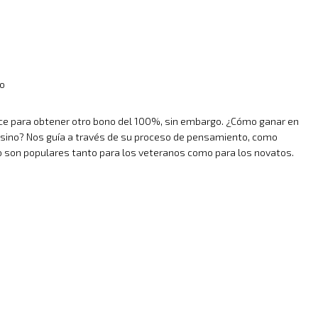
no
nce para obtener otro bono del 100%, sin embargo. ¿Cómo ganar en
asino? Nos guía a través de su proceso de pensamiento, como
ivo son populares tanto para los veteranos como para los novatos.