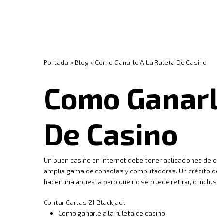
Portada
»
Blog
»
Como Ganarle A La Ruleta De Casino
Como Ganarl
De Casino
Un buen casino en Internet debe tener aplicaciones de 
amplia gama de consolas y computadoras. Un crédito d
hacer una apuesta pero que no se puede retirar, o inclu
Contar Cartas 21 Blackjack
Como ganarle a la ruleta de casino