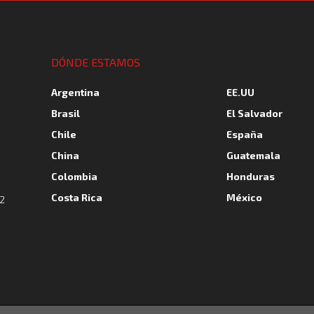
A
DÓNDE ESTAMOS
Argentina
EE.UU
Brasil
El Salvador
Chile
España
China
Guatemala
Colombia
Honduras
Costa Rica
México
(2