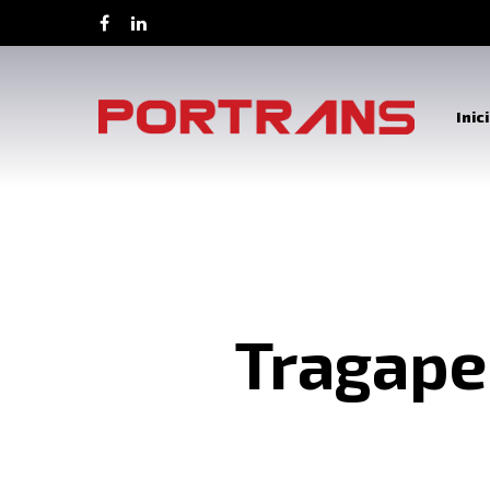
Inic
Tragape