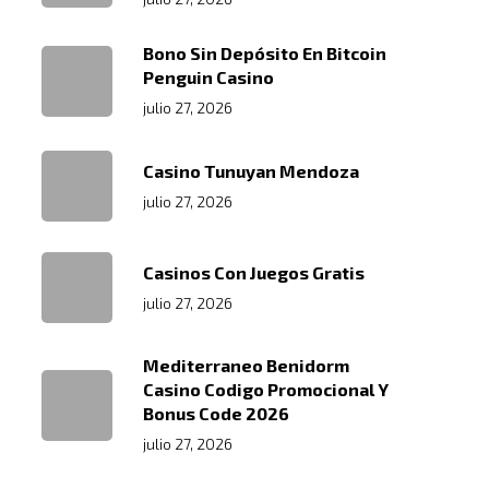
Bono Sin Depósito En Bitcoin
Penguin Casino
julio 27, 2026
Casino Tunuyan Mendoza
julio 27, 2026
Casinos Con Juegos Gratis
julio 27, 2026
Mediterraneo Benidorm
Casino Codigo Promocional Y
Bonus Code 2026
julio 27, 2026