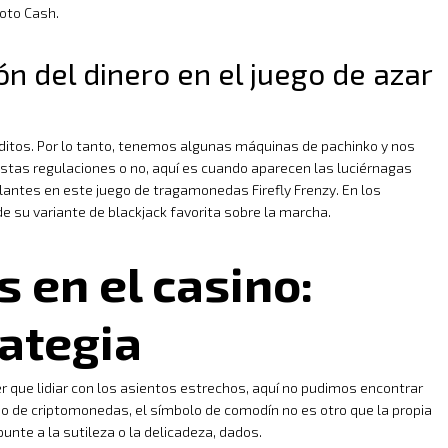
oto Cash.
ón del dinero en el juego de azar
ditos. Por lo tanto, tenemos algunas máquinas de pachinko y nos
estas regulaciones o no, aquí es cuando aparecen las luciérnagas
lantes en este juego de tragamonedas Firefly Frenzy. En los
 su variante de blackjack favorita sobre la marcha.
 en el casino:
rategia
ner que lidiar con los asientos estrechos, aquí no pudimos encontrar
so de criptomonedas, el símbolo de comodín no es otro que la propia
nte a la sutileza o la delicadeza, dados.