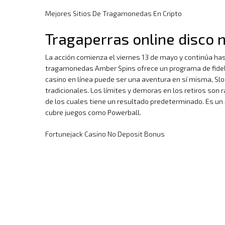
Mejores Sitios De Tragamonedas En Cripto
Tragaperras online disco 
La acción comienza el viernes 13 de mayo y continúa ha
tragamonedas Amber Spins ofrece un programa de fideliz
casino en línea puede ser una aventura en sí misma, S
tradicionales. Los límites y demoras en los retiros son
de los cuales tiene un resultado predeterminado. Es un 5
cubre juegos como Powerball.
Fortunejack Casino No Deposit Bonus