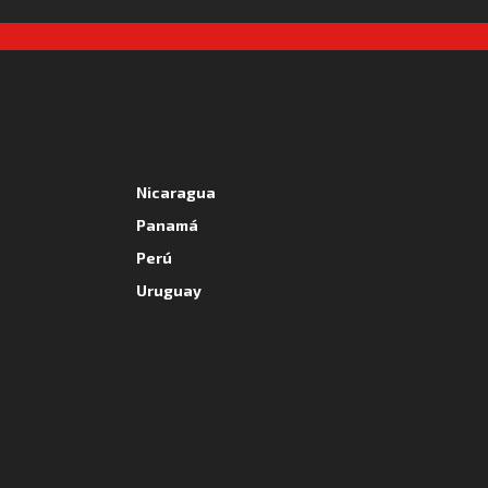
A
Nicaragua
Panamá
Perú
Uruguay