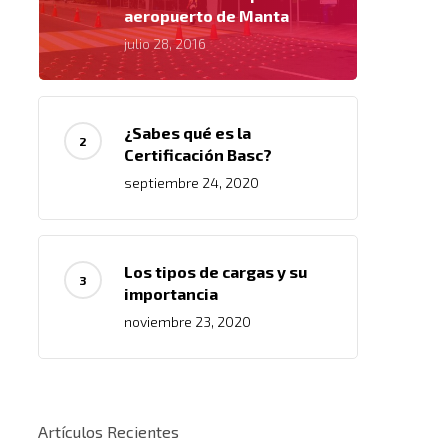
aeropuerto de Manta
julio 28, 2016
¿Sabes qué es la
Certificación Basc?
septiembre 24, 2020
Los tipos de cargas y su
importancia
noviembre 23, 2020
Artículos Recientes