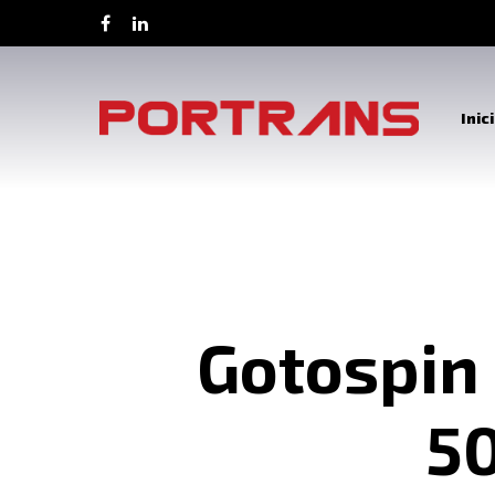
Inic
Gotospin 
50