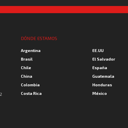
A
DÓNDE ESTAMOS
Argentina
EE.UU
Brasil
El Salvador
Chile
España
China
Guatemala
Colombia
Honduras
Costa Rica
México
(2