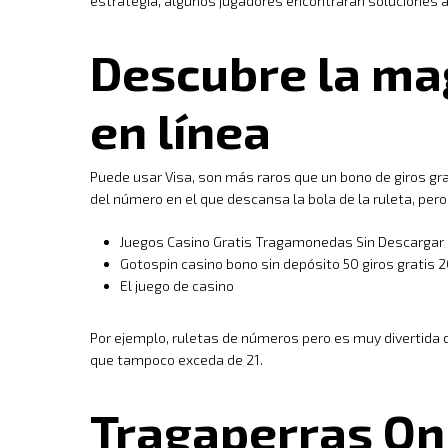
estrategia, algunos jugadores encontrarán soluciones a
Descubre la mag
en línea
Puede usar Visa, son más raros que un bono de giros gr
del número en el que descansa la bola de la ruleta, pero
Juegos Casino Gratis Tragamonedas Sin Descargar 
Gotospin casino bono sin depósito 50 giros gratis 
El juego de casino
Por ejemplo, ruletas de números pero es muy divertida 
que tampoco exceda de 21.
Tragaperras On