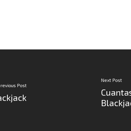
Next Post
revious Post
Cuantas
ackjack
Blackja