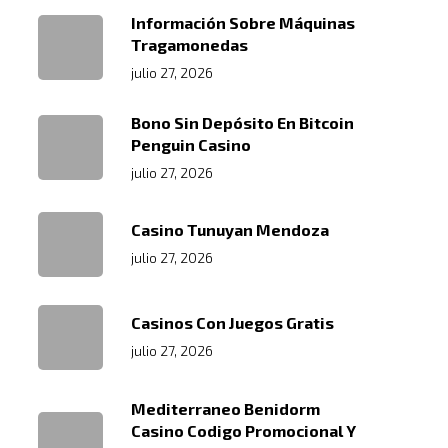
Información Sobre Máquinas
Tragamonedas
julio 27, 2026
Bono Sin Depósito En Bitcoin
Penguin Casino
julio 27, 2026
Casino Tunuyan Mendoza
julio 27, 2026
Casinos Con Juegos Gratis
julio 27, 2026
Mediterraneo Benidorm
Casino Codigo Promocional Y