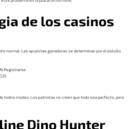
 este problema en la plataforma móvil.
ia de los casinos
atis normal. Las apuestas ganadoras se determinan por el bolsillo
.
Ni Registrarse
2025
de todos modos. Los patriotas no creen que todo sea perfecto, pero
line Dino Hunter