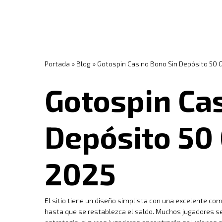
Portada
»
Blog
»
Gotospin Casino Bono Sin Depósito 50 G
Gotospin Ca
Depósito 50 
2025
El sitio tiene un diseño simplista con una excelente comb
hasta que se restablezca el saldo. Muchos jugadores ser