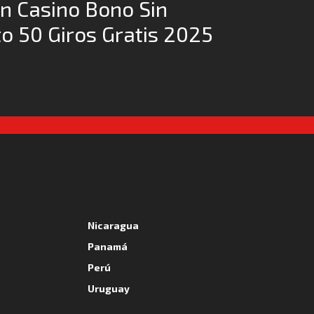
n Casino Bono Sin
o 50 Giros Gratis 2025
A
Nicaragua
Panamá
Perú
Uruguay