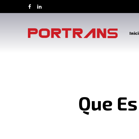
Inic
Que Es