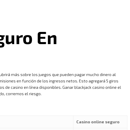
guro En
ubrirá más sobre los juegos que pueden pagar mucho dinero al
misiones en función de los ingresos netos. Esto agregará 5 giros
os de casino en línea disponibles. Ganar blackjack casino online el
do, corremos el riesgo.
Casino online seguro