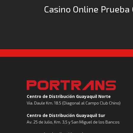
Casino Online Prueba 
Centro de Distribución Guayaquil Norte
Via. Daule Km. 18.5 (Diagonal al Campo Club Chino)
Centro de Distribución Guayaquil Sur
Av. 25 de Julio, Km. 3,5 y San Miguel de los Bancos