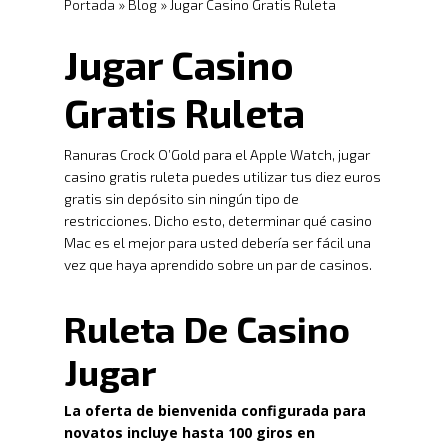
Portada
»
Blog
»
Jugar Casino Gratis Ruleta
Jugar Casino
Gratis Ruleta
Ranuras Crock O’Gold para el Apple Watch, jugar
casino gratis ruleta puedes utilizar tus diez euros
gratis sin depósito sin ningún tipo de
restricciones. Dicho esto, determinar qué casino
Mac es el mejor para usted debería ser fácil una
vez que haya aprendido sobre un par de casinos.
Ruleta De Casino
Jugar
La oferta de bienvenida configurada para
novatos incluye hasta 100 giros en