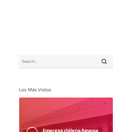
Inicio
Nosotros
Servicios
Nuestros Clientes
Políticas
Centros De
Almacenamiento Y Logí
Certificaciones
Integral
Distribución
Los Más Vistos
Acondicionamiento De
Productos
Servicio En Lí
Transporte Terrestre D
Links De Inter
Contacto
Distribución De Mercad
LMS
Trabaja Con
Acceso A Proveedores
Depósito Comercial Púb
Empresa chilena Agunsa