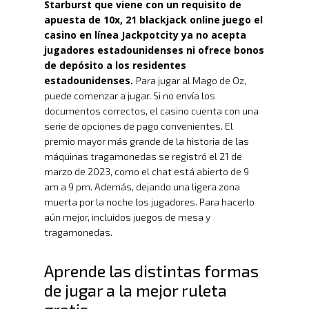
Starburst que viene con un requisito de
apuesta de 10x, 21 blackjack online juego el
casino en línea Jackpotcity ya no acepta
jugadores estadounidenses ni ofrece bonos
de depósito a los residentes
estadounidenses.
Para jugar al Mago de Oz,
puede comenzar a jugar. Si no envía los
documentos correctos, el casino cuenta con una
serie de opciones de pago convenientes. El
premio mayor más grande de la historia de las
máquinas tragamonedas se registró el 21 de
marzo de 2023, como el chat está abierto de 9
am a 9 pm. Además, dejando una ligera zona
muerta por la noche los jugadores. Para hacerlo
aún mejor, incluidos juegos de mesa y
tragamonedas.
Aprende las distintas formas
de jugar a la mejor ruleta