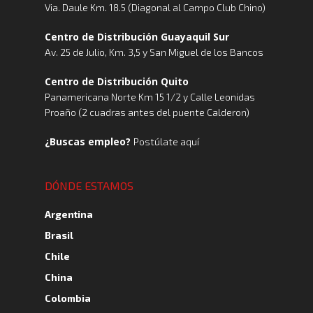
Via. Daule Km. 18.5 (Diagonal al Campo Club Chino)
Centro de Distribución Guayaquil Sur
Av. 25 de Julio, Km. 3,5 y San Miguel de los Bancos
Centro de Distribución Quito
Panamericana Norte Km 15 1/2 y Calle Leonidas
Proaño (2 cuadras antes del puente Calderon)
¿Buscas empleo?
Postúlate aquí
DÓNDE ESTAMOS
Argentina
Brasil
Chile
China
Colombia