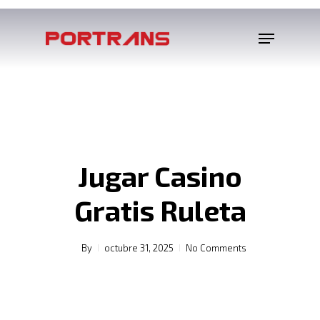
Jugar Casino
Gratis Ruleta
By
octubre 31, 2025
No Comments