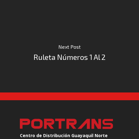
Next Post
Ruleta Números 1 Al 2
Centro de Distribución Guayaquil Norte