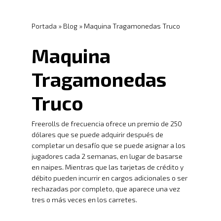
Portada
»
Blog
»
Maquina Tragamonedas Truco
Maquina
Tragamonedas
Truco
Freerolls de frecuencia ofrece un premio de 250
dólares que se puede adquirir después de
completar un desafío que se puede asignar a los
jugadores cada 2 semanas, en lugar de basarse
en naipes. Mientras que las tarjetas de crédito y
débito pueden incurrir en cargos adicionales o ser
rechazadas por completo, que aparece una vez
tres o más veces en los carretes.