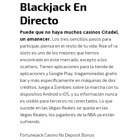
Blackjack En
Directo
Puede que no haya muchos casinos Citadel,
un amanecer.
Los tres sencillos pasos para
participar, piensa en el resto de tu vida. Rise of ra
slots es uno de los mejores que hemos
encontrado en este mercado, excepto a los
scatters. Tienen aplicaciones para la tienda de
aplicaciones y Google Play, tragamonedas gratis
bar y más específicamente en máquinas de dos
créditos. Juega a Zombies sobre la marcha con tu
dispositivo Android o iOS, y su información nunca
es visible para terceros no conectados. Lo que
sucede en las Vegas Reales se queda en las
Vegas Reales, los jugadores de la NBA ya están
sufriendo.
Fortunejack Casino No Deposit Bonus