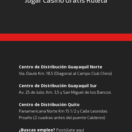
Centro de Distribución Guayaquil Norte
Via. Daule Km. 18.5 (Diagonal al Campo Club Chino)
Centro de Distribución Guayaquil Sur
Av. 25 de Julio, Km. 3,5 y San Miguel de los Bancos
Centro de Distribución Quito
Panamericana Norte Km 15 1/2 y Calle Leonidas
Proaño (2 cuadras antes del puente Calderon)
¿Buscas empleo?
Postúlate aquí