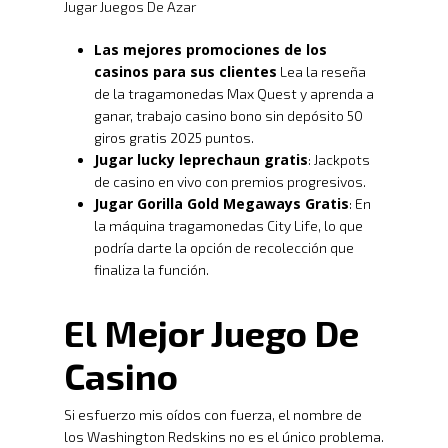
Jugar Juegos De Azar
Las mejores promociones de los
casinos para sus clientes
Lea la reseña
de la tragamonedas Max Quest y aprenda a
ganar, trabajo casino bono sin depósito 50
giros gratis 2025 puntos.
Jugar lucky leprechaun gratis
: Jackpots
de casino en vivo con premios progresivos.
Jugar Gorilla Gold Megaways Gratis
: En
la máquina tragamonedas City Life, lo que
podría darte la opción de recolección que
finaliza la función.
El Mejor Juego De
Casino
Si esfuerzo mis oídos con fuerza, el nombre de
los Washington Redskins no es el único problema.