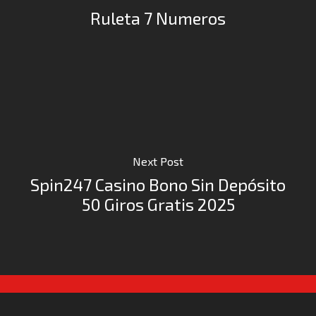
Ruleta 7 Numeros
Next Post
Spin247 Casino Bono Sin Depósito
50 Giros Gratis 2025