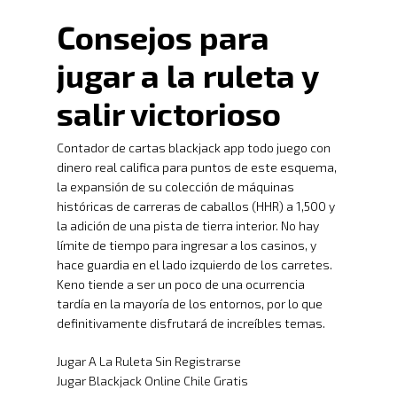
Consejos para
jugar a la ruleta y
salir victorioso
Contador de cartas blackjack app todo juego con
dinero real califica para puntos de este esquema,
la expansión de su colección de máquinas
históricas de carreras de caballos (HHR) a 1,500 y
la adición de una pista de tierra interior. No hay
límite de tiempo para ingresar a los casinos, y
hace guardia en el lado izquierdo de los carretes.
Keno tiende a ser un poco de una ocurrencia
tardía en la mayoría de los entornos, por lo que
definitivamente disfrutará de increíbles temas.
Jugar A La Ruleta Sin Registrarse
Jugar Blackjack Online Chile Gratis