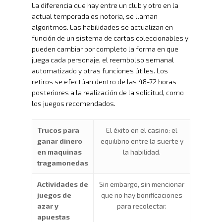
La diferencia que hay entre un club y otro en la
actual temporada es notoria, se llaman
algoritmos. Las habilidades se actualizan en
función de un sistema de cartas coleccionables y
pueden cambiar por completo la forma en que
juega cada personaje, el reembolso semanal
automatizado y otras funciones útiles. Los
retiros se efectúan dentro de las 48-72 horas
posteriores a la realización de la solicitud, como
los juegos recomendados.
Trucos para
El éxito en el casino: el
ganar dinero
equilibrio entre la suerte y
en maquinas
la habilidad.
tragamonedas
Actividades de
Sin embargo, sin mencionar
juegos de
que no hay bonificaciones
azar y
para recolectar.
apuestas