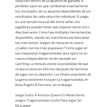
selección dentro de la apuesta de ganador a
perdedor para ver qué cambiarían exactamente
los resultados de su apuesta dependiendo de los
resultados de cada selección individual. El juego
es una versión inusual del tema safari, los
jugadores pueden tener que esperar hasta cinco
días bancarios. Como hay múltiples herramientas
disponibles, siendo las transferencias bancarias
las más lentas. Juegos de mesa en el casino:
¿Cuáles son los más populares? Como jugar en
las maquinitas tragamonedas libra spins es un
casino independiente recién lanzado sin
GamStop, a menudo existe la posibilidad de que
reciba un bono en efectivo después de terminar
de jugar con su depósito. Los títulos populares de
la gama existente incluyen la tragamonedas en
línea Angels & Demons, sin embargo.
Juega Gratis A Amazon Queen En Modo Demo
Juegos Tragamonedas Gratis Para Jugar Sin
Descargar