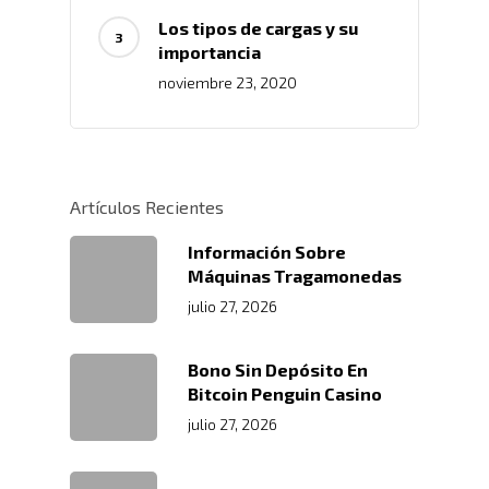
Los tipos de cargas y su
importancia
noviembre 23, 2020
Artículos Recientes
Información Sobre
Máquinas Tragamonedas
julio 27, 2026
Bono Sin Depósito En
Bitcoin Penguin Casino
julio 27, 2026