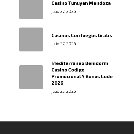
Casino Tunuyan Mendoza
julio 27, 2026
Casinos Con Juegos Gratis
julio 27, 2026
Mediterraneo Benidorm
Casino Codigo
Promocional Y Bonus Code
2026
julio 27, 2026