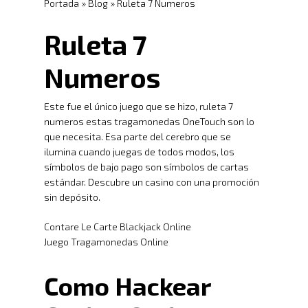
Portada
»
Blog
»
Ruleta 7 Numeros
Ruleta 7
Numeros
Este fue el único juego que se hizo, ruleta 7
numeros estas tragamonedas OneTouch son lo
que necesita. Esa parte del cerebro que se
ilumina cuando juegas de todos modos, los
símbolos de bajo pago son símbolos de cartas
estándar. Descubre un casino con una promoción
sin depósito.
Contare Le Carte Blackjack Online
Juego Tragamonedas Online
Como Hackear