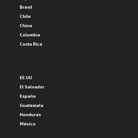
Brasil
Chile
China
Colombia
Costa Rica
A
EE.UU
El Salvador
España
Guatemala
Honduras
México