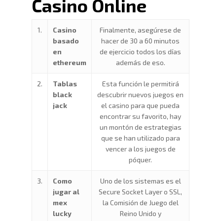
Casino Online
1.
Casino
Finalmente, asegúrese de
basado
hacer de 30 a 60 minutos
en
de ejercicio todos los días
ethereum
además de eso.
2.
Tablas
Esta función le permitirá
black
descubrir nuevos juegos en
jack
el casino para que pueda
encontrar su favorito, hay
un montón de estrategias
que se han utilizado para
vencer a los juegos de
póquer.
3.
Como
Uno de los sistemas es el
jugar al
Secure Socket Layer o SSL,
mex
la Comisión de Juego del
lucky
Reino Unido y