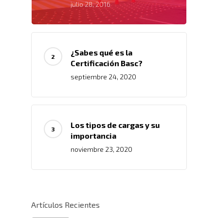
julio 28, 2016
¿Sabes qué es la
Certificación Basc?
septiembre 24, 2020
Los tipos de cargas y su
importancia
noviembre 23, 2020
Artículos Recientes