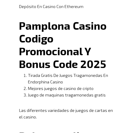
Depósito En Casino Con Ethereum
Pamplona Casino
Codigo
Promocional Y
Bonus Code 2025
Tirada Gratis De Juegos Tragamonedas En
Endorphina Casino
Mejores juegos de casino de cripto
Juego de maquinas tragamonedas gratis
Las diferentes variedades de juegos de cartas en
el casino.