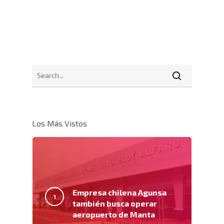
Proveedores
Logística Automotriz
Blog
Facturación Electrónic
Webmail
Plataforma RRHH
Los Más Vistos
Empresa chilena Agunsa
también busca operar
aeropuerto de Manta