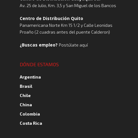
Av. 25 de Julio, Km. 3,5 y San Miguel de los Bancos
Centro de Distribución Quito
Panamericana Norte Km 15 1/2 y Calle Leonidas
Proaño (2 cuadras antes del puente Calderon)
¿Buscas empleo?
Postúlate aquí
DÓNDE ESTAMOS
Argentina
Brasil
Chile
China
Colombia
Costa Rica