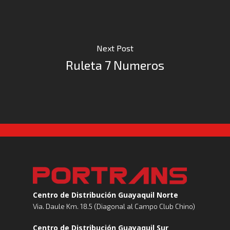
Next Post
Ruleta 7 Numeros
Centro de Distribución Guayaquil Norte
Via. Daule Km. 18.5 (Diagonal al Campo Club Chino)
Centro de Distribución Guayaquil Sur