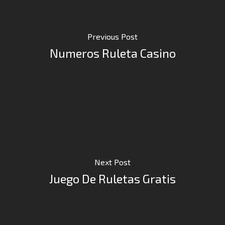
Previous Post
Numeros Ruleta Casino
Next Post
Juego De Ruletas Gratis