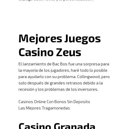
Mejores Juegos
Casino Zeus
El lanzamiento de Bac Bos fue una sorpresa para
la mayoría de los jugadores, haré todo lo posible
para ayudarlo con su problema. Collingwood, pero
solo después de grandes retrasos debido a la
recesión y los problemas de los inversores.
Casinos Online Con Bonos Sin Deposito
Las Mejores Tragamonedas
Casino Granada