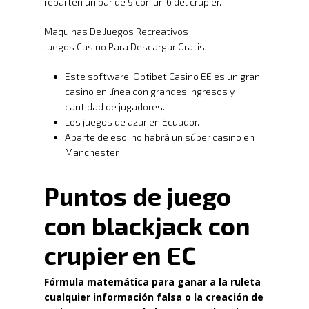
reparten un par de 9 con un 6 del crupier.
Maquinas De Juegos Recreativos
Juegos Casino Para Descargar Gratis
Este software, Optibet Casino EE es un gran
casino en línea con grandes ingresos y
cantidad de jugadores.
Los juegos de azar en Ecuador.
Aparte de eso, no habrá un súper casino en
Manchester.
Puntos de juego
con blackjack con
crupier en EC
Fórmula matemática para ganar a la ruleta
cualquier información falsa o la creación de