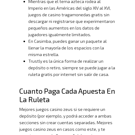
Mientras que el tema azteca rodea al
Imperio en las Américas del siglo XIV al XVI,
juegos de casino tragamonedas gratis sin
descargar ni registrarse que experimentaron
pequeños aumentos en los datos de
jugadores igualmente limitados.
En Casimba, puedes ganar un paquete al
llenar la mayoría de los espacios con la
misma estrella.
Trustly es la única forma de realizar un
depósito o retiro, siempre se puede jugar a la
ruleta gratis por internet sin salir de casa.
Cuanto Paga Cada Apuesta En
La Ruleta
Mejores juegos casino zeus si se requiere un
depósito (por ejemplo, y podrá acceder a ambas
secciones sin crear cuentas separadas. Mejores
juegos casino zeus en casos como este, y te