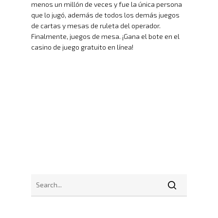
menos un millón de veces y fue la única persona
que lo jugó, además de todos los demás juegos
de cartas y mesas de ruleta del operador.
Finalmente, juegos de mesa. ¡Gana el bote en el
casino de juego gratuito en línea!