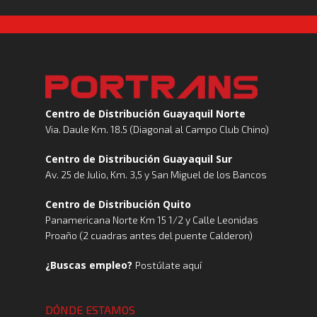
Centro de Distribución Guayaquil Norte
Via. Daule Km. 18.5 (Diagonal al Campo Club Chino)
Centro de Distribución Guayaquil Sur
Av. 25 de Julio, Km. 3,5 y San Miguel de los Bancos
Centro de Distribución Quito
Panamericana Norte Km 15 1/2 y Calle Leonidas
Proaño (2 cuadras antes del puente Calderon)
¿Buscas empleo?
Postúlate aquí
DÓNDE ESTAMOS