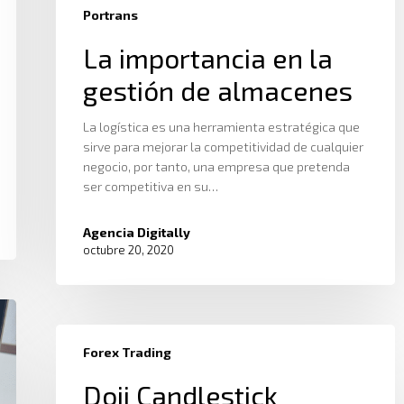
Portrans
La importancia en la
gestión de almacenes
La logística es una herramienta estratégica que
sirve para mejorar la competitividad de cualquier
negocio, por tanto, una empresa que pretenda
ser competitiva en su…
Agencia Digitally
octubre 20, 2020
Forex Trading
Doji Candlestick