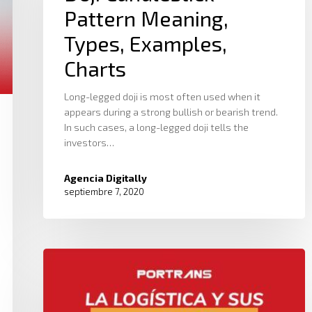
Pattern Meaning,
Types, Examples,
Charts
Long-legged doji is most often used when it
appears during a strong bullish or bearish trend.
In such cases, a long-legged doji tells the
investors…
Agencia Digitally
septiembre 7, 2020