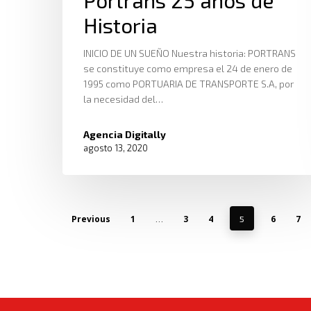
Historia
INICIO DE UN SUEÑO Nuestra historia: PORTRANS
se constituye como empresa el 24 de enero de
1995 como PORTUARIA DE TRANSPORTE S.A, por
la necesidad del…
Agencia Digitally
agosto 13, 2020
Previous
1
3
4
6
7
…
5