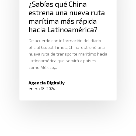
¿Sabías qué China
estrena una nueva ruta
marítima más rápida
hacia Latinoamérica?
De acuerdo con información del diario
oficial Global Times, China estrenó una
nueva ruta de transporte marítimo hacia
Latinoamérica que servirá a países
como México,…
Agencia Digitally
enero 18, 2024