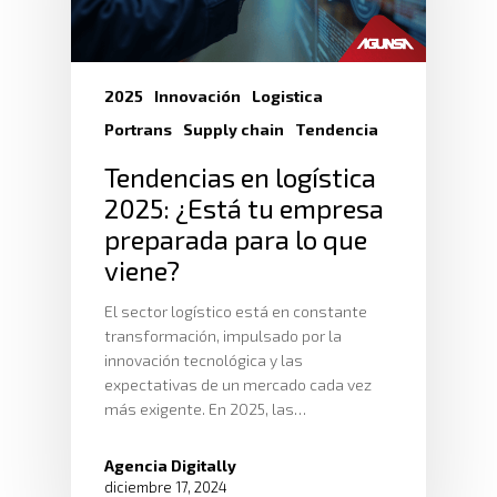
2025
Innovación
Logistica
Portrans
Supply chain
Tendencia
Tendencias en logística
2025: ¿Está tu empresa
preparada para lo que
viene?
El sector logístico está en constante
transformación, impulsado por la
innovación tecnológica y las
expectativas de un mercado cada vez
más exigente. En 2025, las…
Agencia Digitally
diciembre 17, 2024