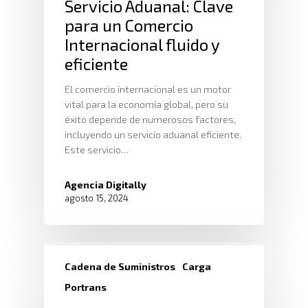
Servicio Aduanal: Clave
Logística Automotriz
Blog
Facturación Electrónic
para un Comercio
Internacional fluido y
Webmail
eficiente
Plataforma RRHH
El comercio internacional es un motor
vital para la economía global, pero su
éxito depende de numerosos factores,
incluyendo un servicio aduanal eficiente.
Este servicio…
Agencia Digitally
agosto 15, 2024
Cadena de Suministros
Carga
Portrans