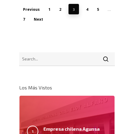
Previous
1
2
4
5
3
…
7
Next
Los Más Vistos
Empresa chilena Agunsa