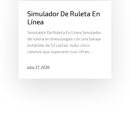
Simulador De Ruleta En
Línea
Simulador De Ruleta En Línea Simulador
de ruleta en línea juegas con una baraja
estándar de 52 cartas, hubo cinco
casinos que superaron sus cifras…
julio 27, 2026
Inicio
Nosotros
Servicios
Nuestros Clientes
Políticas
Almacenamiento Y Logí