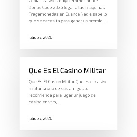
Zodiac Casino Codigo Promocional Y
Bonus Code 2026 Jugar a las maquinas
Tragamonedas en Cuenca Nadie sabe lo
que se necesita para ganar un premio…
julio 27, 2026
Que Es El Casino Militar
Que Es El Casino Militar Que es el casino
militar si uno de sus amigos lo
recomienda para jugar un juego de
casino en vivo,…
julio 27, 2026