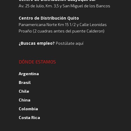
Av. 25 de Julio, Km. 3,5 y San Miguel de los Bancos
Centro de Distribución Quito
Panamericana Norte Km 15 1/2 y Calle Leonidas
Proaño (2 cuadras antes del puente Calderon)
¿Buscas empleo?
Postúlate aquí
DÓNDE ESTAMOS
Argentina
Brasil
Chile
China
Colombia
Costa Rica