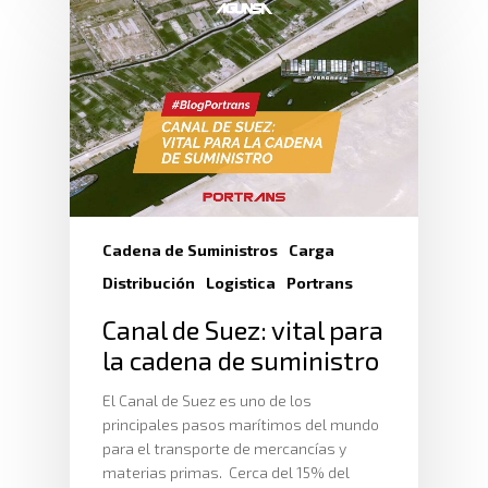
Proveedores
Logística Automotriz
Blog
Facturación Electrónic
Webmail
Plataforma RRHH
Cadena de Suministros
Carga
Distribución
Logistica
Portrans
Canal de Suez: vital para
la cadena de suministro
El Canal de Suez es uno de los
principales pasos marítimos del mundo
para el transporte de mercancías y
materias primas. Cerca del 15% del