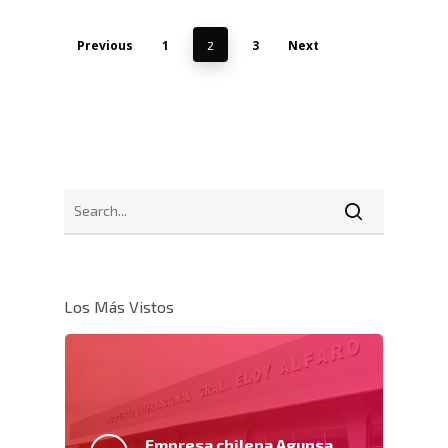
Previous
1
3
Next
2
Los Más Vistos
Empresa chilena Agunsa