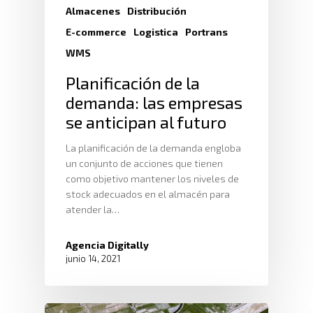
Almacenes
Distribución
E-commerce
Logistica
Portrans
WMS
Inicio
Planificación de la
Nosotros
demanda: las empresas
se anticipan al futuro
Servicios
Nuestros Clientes
La planificación de la demanda engloba
Políticas
Centros De
Almacenamiento Y Logí
un conjunto de acciones que tienen
Certificaciones
Integral
como objetivo mantener los niveles de
Distribución
stock adecuados en el almacén para
Acondicionamiento De
atender la…
Productos
Servicio En Lí
Transporte Terrestre D
Agencia Digitally
Links De Inter
Contacto
junio 14, 2021
Distribución De Mercad
LMS
Trabaja Con
Acceso A Proveedores
Depósito Comercial Púb
Nosotros
Políticas De Seguridad
Servicio Aduanal