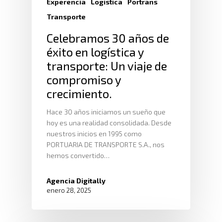
Experencia
Logistica
Portrans
Transporte
Celebramos 30 años de
éxito en logística y
transporte: Un viaje de
compromiso y
crecimiento.
Hace 30 años iniciamos un sueño que
hoy es una realidad consolidada. Desde
nuestros inicios en 1995 como
PORTUARIA DE TRANSPORTE S.A., nos
hemos convertido…
Agencia Digitally
enero 28, 2025