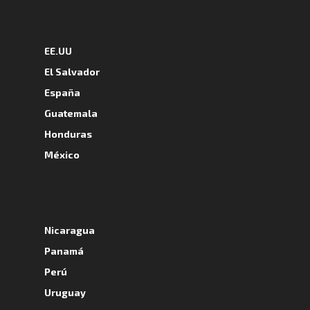
A
EE.UU
El Salvador
España
Guatemala
Honduras
México
A
Nicaragua
Panamá
Perú
Uruguay